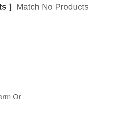
s ]
Match No Products
term Or