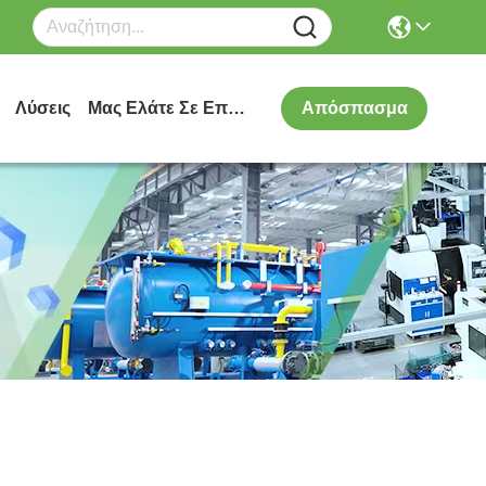
Λύσεις
Μας Ελάτε Σε Επαφή Με
Απόσπασμα