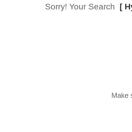
Sorry! Your Search
[ H
Make s