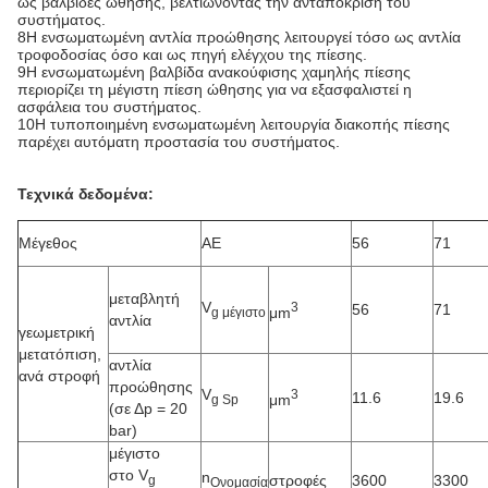
ως βαλβίδες ώθησης, βελτιώνοντας την ανταπόκριση του
συστήματος.
8Η ενσωματωμένη αντλία προώθησης λειτουργεί τόσο ως αντλία
τροφοδοσίας όσο και ως πηγή ελέγχου της πίεσης.
9Η ενσωματωμένη βαλβίδα ανακούφισης χαμηλής πίεσης
περιορίζει τη μέγιστη πίεση ώθησης για να εξασφαλιστεί η
ασφάλεια του συστήματος.
10Η τυποποιημένη ενσωματωμένη λειτουργία διακοπής πίεσης
παρέχει αυτόματη προστασία του συστήματος.
Τεχνικά δεδομένα:
Μέγεθος
ΑΕ
56
71
μεταβλητή
V
3
56
71
μm
g μέγιστο
αντλία
γεωμετρική
μετατόπιση,
αντλία
ανά στροφή
προώθησης
V
3
11.6
19.6
μm
g Sp
(σε Δp = 20
bar)
μέγιστο
στο V
n
στροφές
3600
3300
g
Ονομασία