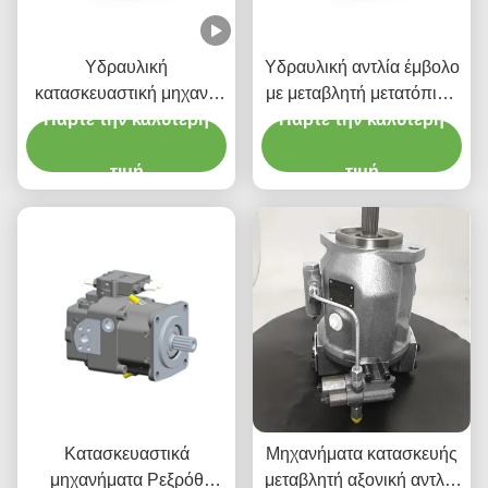
Υδραυλική
Υδραυλική αντλία έμβολο
κατασκευαστική μηχανή
με μεταβλητή μετατόπιση
αντλία έμβολο 350 bar
Πάρτε την καλύτερη
Πάρτε την καλύτερη
για μηχανήματα
μεταβλητή άξονα αντλία
κατασκευής
έμβολο
τιμή
τιμή
Κατασκευαστικά
Μηχανήματα κατασκευής
μηχανήματα Ρεξρόθ
μεταβλητή αξονική αντλία