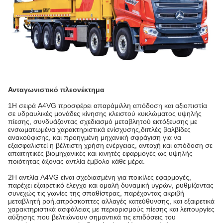
Ανταγωνιστικό πλεονέκτημα
1Η σειρά A4VG προσφέρει απαράμιλλη απόδοση και αξιοπιστία
σε υδραυλικές μονάδες κίνησης κλειστού κυκλώματος υψηλής
πίεσης, συνδυάζοντας σχεδιασμό μεταβλητού εκτόξευσης με
ενσωματωμένα χαρακτηριστικά ενίσχυσης,διπλές βαλβίδες
ανακούφισης, και προηγμένη μηχανική σφράγιση για να
εξασφαλιστεί η βέλτιστη χρήση ενέργειας, αντοχή και απόδοση σε
απαιτητικές βιομηχανικές και κινητές εφαρμογές ως υψηλής
ποιότητας άξονας αντλία έμβολο κάθε μέρα.
2Η αντλία A4VG είναι σχεδιασμένη για ποικίλες εφαρμογές,
παρέχει εξαιρετικό έλεγχο και ομαλή δυναμική υγρών, ρυθμίζοντας
συνεχώς τις γωνίες της σπαθίστρας, παρέχοντας ακριβή
μεταβλητή ροή.απρόσκοπτες αλλαγές κατεύθυνσης, και εξαιρετικά
χαρακτηριστικά ασφάλειας με περιορισμούς πίεσης και λειτουργίες
αύξησης που βελτιώνουν σημαντικά τις επιδόσεις του