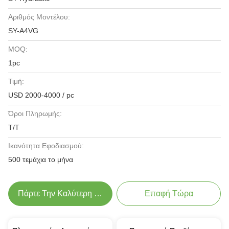
Αριθμός Μοντέλου:
SY-A4VG
MOQ:
1pc
Τιμή:
USD 2000-4000 / pc
Όροι Πληρωμής:
Τ/Τ
Ικανότητα Εφοδιασμού:
500 τεμάχια το μήνα
Πάρτε Την Καλύτερη Τιμή
Επαφή Τώρα