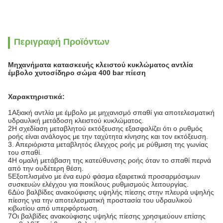
Περιγραφή Προϊόντων
Μηχανήματα κατασκευής κλειστού κυκλώματος αντλία
έμβολο χυτοσίδηρο σώμα 400 bar πίεση
Χαρακτηριστικά:
1Αξιακή αντλία με έμβολο με μηχανισμό σπαθί για αποτελεσματική
υδραυλική μετάδοση κλειστού κυκλώματος.
2Η σχεδίαση μεταβλητού εκτόξευσης εξασφαλίζει ότι ο ρυθμός
ροής είναι ανάλογος με την ταχύτητα κίνησης και τον εκτόξευση.
3. Απεριόριστα μεταβλητός έλεγχος ροής με ρύθμιση της γωνίας
του σπαθί.
4Η ομαλή μετάβαση της κατεύθυνσης ροής όταν το σπαθί περνά
από την ουδέτερη θέση.
5Εξοπλισμένο με ένα ευρύ φάσμα εξαιρετικά προσαρμόσιμων
συσκευών ελέγχου για ποικίλους ρυθμισμούς λειτουργίας.
6Δύο βαλβίδες ανακούφισης υψηλής πίεσης στην πλευρά υψηλής
πίεσης για την αποτελεσματική προστασία του υδραυλικού
κιβωτίου από υπερφόρτωση.
7Οι βαλβίδες ανακούφισης υψηλής πίεσης χρησιμεύουν επίσης