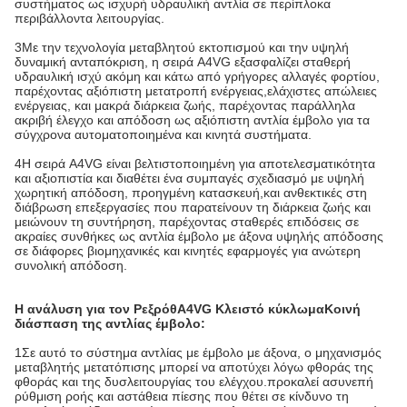
συστήματος ως ισχυρή υδραυλική αντλία σε περίπλοκα
περιβάλλοντα λειτουργίας.
3Με την τεχνολογία μεταβλητού εκτοπισμού και την υψηλή
δυναμική ανταπόκριση, η σειρά A4VG εξασφαλίζει σταθερή
υδραυλική ισχύ ακόμη και κάτω από γρήγορες αλλαγές φορτίου,
παρέχοντας αξιόπιστη μετατροπή ενέργειας,ελάχιστες απώλειες
ενέργειας, και μακρά διάρκεια ζωής, παρέχοντας παράλληλα
ακριβή έλεγχο και απόδοση ως αξιόπιστη αντλία έμβολο για τα
σύγχρονα αυτοματοποιημένα και κινητά συστήματα.
4Η σειρά A4VG είναι βελτιστοποιημένη για αποτελεσματικότητα
και αξιοπιστία και διαθέτει ένα συμπαγές σχεδιασμό με υψηλή
χωρητική απόδοση, προηγμένη κατασκευή,και ανθεκτικές στη
διάβρωση επεξεργασίες που παρατείνουν τη διάρκεια ζωής και
μειώνουν τη συντήρηση, παρέχοντας σταθερές επιδόσεις σε
ακραίες συνθήκες ως αντλία έμβολο με άξονα υψηλής απόδοσης
σε διάφορες βιομηχανικές και κινητές εφαρμογές για ανώτερη
συνολική απόδοση.
Η ανάλυση για τον Ρεξρόθ
A4VG Κλειστό κύκλωμα
Κοινή
διάσπαση της αντλίας έμβολο
:
1Σε αυτό το σύστημα αντλίας με έμβολο με άξονα, ο μηχανισμός
μεταβλητής μετατόπισης μπορεί να αποτύχει λόγω φθοράς της
φθοράς και της δυσλειτουργίας του ελέγχου.προκαλεί ασυνεπή
ρύθμιση ροής και αστάθεια πίεσης που θέτει σε κίνδυνο τη