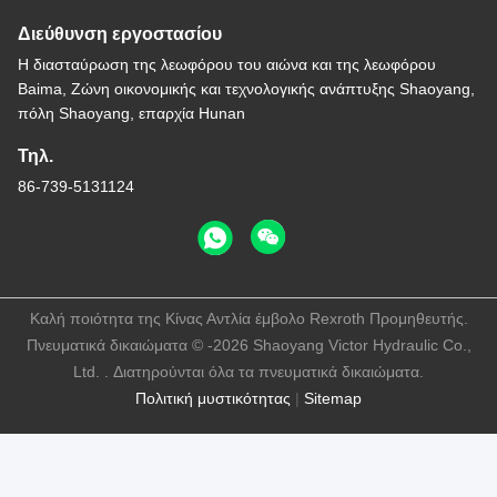
Διεύθυνση εργοστασίου
Η διασταύρωση της λεωφόρου του αιώνα και της λεωφόρου
Baima, Ζώνη οικονομικής και τεχνολογικής ανάπτυξης Shaoyang,
πόλη Shaoyang, επαρχία Hunan
Τηλ.
86-739-5131124
Καλή ποιότητα της Κίνας Αντλία έμβολο Rexroth Προμηθευτής.
Πνευματικά δικαιώματα © -2026 Shaoyang Victor Hydraulic Co.,
Ltd. . Διατηρούνται όλα τα πνευματικά δικαιώματα.
Πολιτική μυστικότητας
|
Sitemap