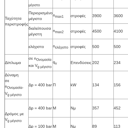
μέγιστο
Περιορισμένο
n
στροφές
3900
3600
max1
Ταχύτητα
μέγιστο
περιστροφής
διαλείπουσα
n
στροφές
4500
4100
max2
μέγιστη
n
ελάχιστο
στροφές
500
500
ελάχιστο
σε n
Ονομασία
q
Δίπλωμα
Επενδύσεις
202
234
v
και V
g μέγιστο
Δύναμη
σε
Δp = 400 bar
Π
kW
134
156
n
,
Ονομασία
V
g μέγιστο
Δp = 400 bar
Μ
Νμ
357
452
Δρόμος με
V
g μέγιστο
Δp = 100 bar
Μ
Νμ
89
113