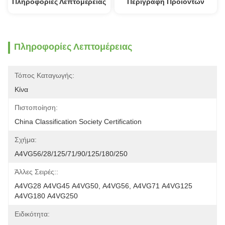
Πληροφορίες Λεπτομέρειας
Περιγραφή Προϊόντων
Πληροφορίες Λεπτομέρειας
Τόπος Καταγωγής:
Κίνα
Πιστοποίηση:
China Classification Society Certification
Σχήμα:
A4VG56/28/125/71/90/125/180/250
Άλλες Σειρές::
Α4VG28 Α4VG45 Α4VG50, Α4VG56, Α4VG71 Α4VG125 
Α4VG180 Α4VG250
Ειδικότητα: