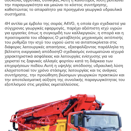
δύσκολες αγροτικές συνθήκες.Αυτή η καινοτόμος λύση βελτιώνει
την παραγωγικότητα και μειώνει το κόστος συντήρησης,
καθιστώντας το απαραίτητο για προηγμένα γεωργικά υδραυλικά
συστήματα.
4Η αντλία με έμβολο της σειράς A4VG, η οποία έχει σχεδιαστεί για
σύγχρονες γεωργικές εφαρμογές, παρέχει αξιόπιστη ισχύ υγρών
για εργασίες όπως η συγκομιδή των καλλιεργειών, η σπορά και η
προετοιμασία του εδάφους.Ο μεταβλητός μηχανισμός εκτόπισής
του ρυθμίζει την ισχύ του υγρού ώστε να ανταποκρίνεται στις
διάφορες λειτουργικές απαιτήσεις, εξασφαλίζοντας παράλληλα τη
βέλτιστη ενεργειακή απόδοσηΟ σχεδιασμός ενσωματώνει ισχυρά
χαρακτηριστικά ασφάλειας και λειτουργίες ενίσχυσης για να
χειριστεί τις ξαφνικές αλλαγές φορτίου κατά τη διάρκεια των
επιχειρήσεων πεδίου.Αυτή η υψηλής απόδοσης υδραυλική λύση
ελαχιστοποιεί τον χρόνο στάσιμης λειτουργίας και τις ανάγκες
συντήρησης, την προώθηση βιώσιμων γεωργικών πρακτικών και
την αποτελεσματική αύξηση της συνολικής παραγωγικότητας του
εξοπλισμού στις μεγάλες εκμεταλλεύσεις.