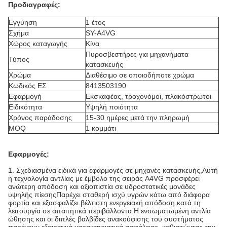
Προδιαγραφές:
Εγγύηση
1 έτος
Σχήμα
SY-A4VG
Χώρος καταγωγής
Κίνα
Πυροσβεστήρες για μηχανήματα
Τύπος
κατασκευής
Χρώμα
Διαθέσιμο σε οποιοδήποτε χρώμα
Κωδικός ΕΣ
8413503190
Εφαρμογή
Εκσκαφέας, τροχονόμοι, πλακόστρωτοι
Ειδικότητα
Υψηλή ποιότητα
Χρόνος παράδοσης
15-30 ημέρες μετά την πληρωμή
MOQ
1 κομμάτι
Εφαρμογές:
1. Σχεδιασμένα ειδικά για εφαρμογές σε μηχανές κατασκευής,Αυτή
η τεχνολογία αντλίας με έμβολο της σειράς A4VG προσφέρει
ανώτερη απόδοση και αξιοπιστία σε υδροστατικές μονάδες
υψηλής πίεσηςΠαρέχει σταθερή ισχύ υγρών κάτω από διάφορα
φορτία και εξασφαλίζει βέλτιστη ενεργειακή απόδοση κατά τη
λειτουργία σε απαιτητικά περιβάλλοντα.Η ενσωματωμένη αντλία
ώθησης και οι διπλές βαλβίδες ανακούφισης του συστήματος