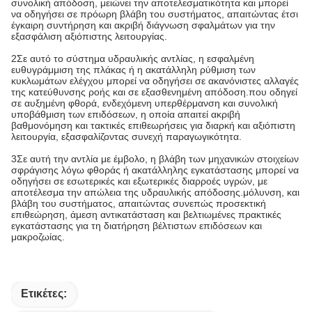
συνολική απόδοση, μειώνει την αποτελεσματικότητα και μπορεί
να οδηγήσει σε πρόωρη βλάβη του συστήματος, απαιτώντας έτσι
έγκαιρη συντήρηση και ακριβή διάγνωση σφαλμάτων για την
εξασφάλιση αξιόπιστης λειτουργίας.
2Σε αυτό το σύστημα υδραυλικής αντλίας, η εσφαλμένη
ευθυγράμμιση της πλάκας ή η ακατάλληλη ρύθμιση των
κυκλωμάτων ελέγχου μπορεί να οδηγήσει σε ακανόνιστες αλλαγές
της κατεύθυνσης ροής και σε εξασθενημένη απόδοση.που οδηγεί
σε αυξημένη φθορά, ενδεχόμενη υπερθέρμανση και συνολική
υποβάθμιση των επιδόσεων, η οποία απαιτεί ακριβή
βαθμονόμηση και τακτικές επιθεωρήσεις για διαρκή και αξιόπιστη
λειτουργία, εξασφαλίζοντας συνεχή παραγωγικότητα.
3Σε αυτή την αντλία με έμβολο, η βλάβη των μηχανικών στοιχείων
σφράγισης λόγω φθοράς ή ακατάλληλης εγκατάστασης μπορεί να
οδηγήσει σε εσωτερικές και εξωτερικές διαρροές υγρών, με
αποτέλεσμα την απώλεια της υδραυλικής απόδοσης.μόλυνση, και
βλάβη του συστήματος, απαιτώντας συνεπώς προσεκτική
επιθεώρηση, άμεση αντικατάσταση και βελτιωμένες πρακτικές
εγκατάστασης για τη διατήρηση βέλτιστων επιδόσεων και
μακροζωίας.
Ετικέτες: