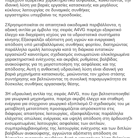
παρέχουν εξαιρετικά χαρακτηριστικά ασφάλειας, καθιστώντας την
ιδανική λύση για βαριές εργασίες κατασκευής και μεγάλους
κύκλους λειτουργίας σε δυναμικές συνθήκες
εργαστηρίου.υπερβαίνει τις προσδοκίες.
2Χρησιμοποιείται σε απαιτητικά οικοδομικά περιβάλλοντα, η
αξιακή αντλία με έμβολο της σειράς A4VG παρέχει εξαιρετικό
έλεγχο και διαχείριση ισχύος για τα υδροστατικά συστήματα
κίνησης.Εξασφαλίζει αξιόπιστη ροή υγρών και ενεργειακή
απόδοση υπό μεταβαλλόμενες συνθήκες φορτίου, διατηρώντας
παράλληλα ομαλή λειτουργία κατά τη διάρκεια εντατικών
εργασιώνΟ καινοτόμος σχεδιασμός ενσωματώνει ολοκληρωμένα
χαρακτηριστικά ενίσχυσης και ακριβείς ρυθμίσεις βαλβίδας
ανακούφισης για τη μεγιστοποίηση της ασφάλειας και της
απόδοσης.Αυτή η ανθεκτική υδραυλική λύση είναι ιδανική για
βαριά μηχανήματα κατασκευής, μειώνοντας τον χρόνο στάσης
συντήρησης και βελτιώνοντας τη συνολική παραγωγικότητα σε
δύσκολες συνθήκες εργασιακής θέσης.
3Η υδραυλική αντλία της σειράς A4VG, που έχει βελτιστοποιηθεί
για γεωργικά μηχανήματα, παρέχει ακριβή έλεγχο και σταθερή
ενέργεια για σύγχρονο γεωργικό εξοπλισμό.Ο σχεδιασμός του με
μεταβλητή μετατόπιση προσαρμόζεται απρόσκοπτα στις
διάφορες απαιτήσεις λειτουργίας, εξασφαλίζοντας παράλληλα
ελάχιστες απώλειες ενέργειας και υψηλή απόδοση στη άρδευσηΟι
ενσωματωμένες λειτουργίες ασφαλείας των αντλιών,
συμπεριλαμβανομένης της λειτουργίας ενίσχυσης και των διπλών
βαλβίδων ανακούφισης, εγγυώνται αξιόπιστη απόδοση σε