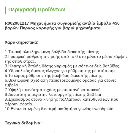
Περιγραφή Προϊόντων
R902081217
Μηχανήματα συγκομιδής αντλία έμβολο 450
βαρών Πύργος κορυφής για βαριά μηχανήματα
Χαρακτηριστικά:
1.
Τυπική ολοκληρωμένη βαλβίδα διακοπής πίεσης
.
2.
Γραμμική ρύθμιση της ροής από το 0 στο μέγιστο μέσω κάμψης
της σπαθίστρας
.
3.
Ηλεκτρική διπλής θέσης χειρισμός με σόλενοειδείς βαλβίδες
.
4.
Υδραυλικός άμεσος έλεγχος για ρύθμιση της μετατόπισης
.
5.
Το εύρος ρύθμισης της βαλβίδας διακοπής πίεσης
.
6.
Βελτιωμένη σχεδίαση περιστρεφόμενης ομάδας για άξονες
έμβολο
.
7.
Υψηλή πυκνότητα ισχύος με συμπαγή κατασκευή
.
8.
Δυνατότητα μέγιστης λειτουργικής πίεσης 350 bar
.
9.
Σχεδιασμός άξονα κίνησης πολλαπλών κατευθύνσεων που
φέρουν φορτίο
.
10.
Ενσωματωμένη διεπαφή αισθητήρα γωνίας swashplate
.
Τεχνικά δεδομένα: