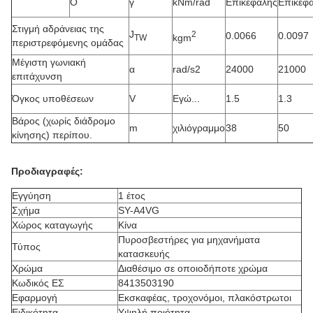
Ο
γ
kNm/rad
Επικεφαλής
Επικεφ
Στιγμή αδράνειας της
J
2
0.0066
0.0097
kgm
TW
περιστρεφόμενης ομάδας
Μέγιστη γωνιακή
α
rad/s2
24000
21000
επιτάχυνση
Όγκος υποθέσεων
V
Εγώ...
1.5
1.3
Βάρος (χωρίς διάδρομο
m
χιλιόγραμμο
38
50
κίνησης) περίπου.
Προδιαγραφές:
Εγγύηση
1 έτος
Σχήμα
SY-A4VG
Χώρος καταγωγής
Κίνα
Πυροσβεστήρες για μηχανήματα
Τύπος
κατασκευής
Χρώμα
Διαθέσιμο σε οποιοδήποτε χρώμα
Κωδικός ΕΣ
8413503190
Εφαρμογή
Εκσκαφέας, τροχονόμοι, πλακόστρωτοι
Ειδικότητα
Υψηλή ποιότητα