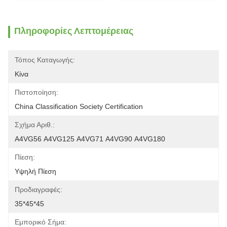
Πληροφορίες Λεπτομέρειας
Τόπος Καταγωγής:
Κίνα
Πιστοποίηση:
China Classification Society Certification
Σχήμα Αριθ.:
Α4VG56 Α4VG125 Α4VG71 Α4VG90 Α4VG180
Πίεση:
Υψηλή Πίεση
Προδιαγραφές:
35*45*45
Εμπορικό Σήμα: