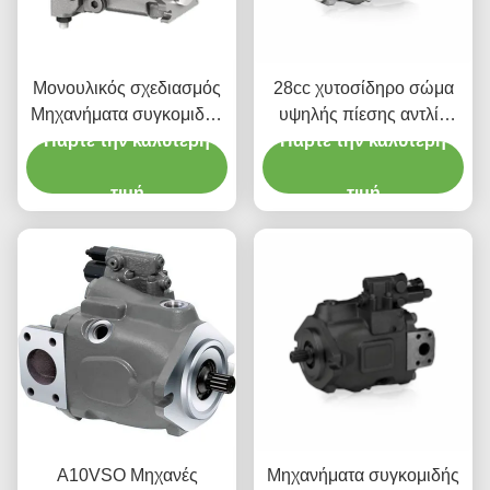
Μονουλικός σχεδιασμός
28cc χυτοσίδηρο σώμα
Μηχανήματα συγκομιδής
υψηλής πίεσης αντλία
αντλία έμβολο υδραυλική
Πάρτε την καλύτερη
έμβολο για μηχανήματα
Πάρτε την καλύτερη
χαμηλού θορύβου
συγκομιδής
προσαρμοσμένο χρώμα
τιμή
τιμή
Α10VSO Μηχανές
Μηχανήματα συγκομιδής