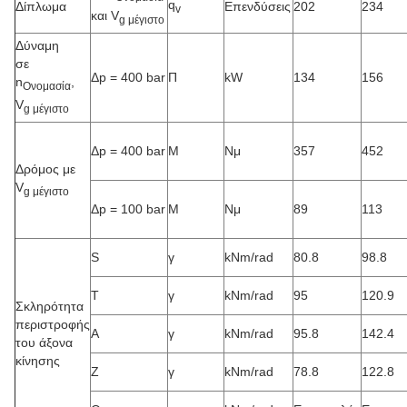
q
Δίπλωμα
Επενδύσεις
202
234
v
και V
g μέγιστο
Δύναμη
σε
Δp = 400 bar
Π
kW
134
156
n
,
Ονομασία
V
g μέγιστο
Δp = 400 bar
Μ
Νμ
357
452
Δρόμος με
V
g μέγιστο
Δp = 100 bar
Μ
Νμ
89
113
S
γ
kNm/rad
80.8
98.8
Τ
γ
kNm/rad
95
120.9
Σκληρότητα
περιστροφής
Α
γ
kNm/rad
95.8
142.4
του άξονα
κίνησης
Z
γ
kNm/rad
78.8
122.8