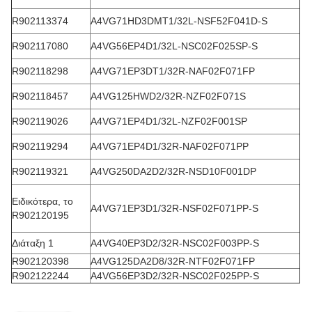
R902113374
Α4VG71HD3DMT1/32L-NSF52F041D-S
R902117080
Α4VG56EP4D1/32L-NSC02F025SP-S
R902118298
Α4VG71EP3DT1/32R-NAF02F071FP
R902118457
Α4VG125HWD2/32R-NZF02F071S
R902119026
Α4VG71EP4D1/32L-NZF02F001SP
R902119294
Α4VG71EP4D1/32R-NAF02F071PP
R902119321
Α4VG250DA2D2/32R-NSD10F001DP
Ειδικότερα, το
Α4VG71EP3D1/32R-NSF02F071PP-S
R902120195
Διάταξη 1
Α4VG40EP3D2/32R-NSC02F003PP-S
R902120398
Α4VG125DA2D8/32R-NTF02F071FP
R902122244
Α4VG56EP3D2/32R-NSC02F025PP-S