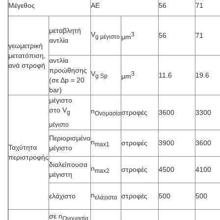
Μέγεθος
ΑΕ
56
71
μεταβλητή
V
3
56
71
μm
g μέγιστο
αντλία
γεωμετρική
μετατόπιση,
αντλία
ανά στροφή
προώθησης
V
3
11.6
19.6
μm
g Sp
(σε Δp = 20
bar)
μέγιστο
στο V
n
στροφές
3600
3300
g
Ονομασία
μέγιστο
Περιορισμένο
n
στροφές
3900
3600
max1
Ταχύτητα
μέγιστο
περιστροφής
διαλείπουσα
n
στροφές
4500
4100
max2
μέγιστη
n
ελάχιστο
στροφές
500
500
ελάχιστο
σε n
Ονομασία