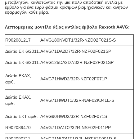
μεταβλητών, καθιστώντας την μια πολύ αποδοτική αντλία με
έμβολο για ένα ευρύ φάσμα κρίσιμων βιομηχανικών και κινητών
εφαρμογών κάθε μέρα.
Λεπτομέρειες μοντέλο άξιας αντλίας έμβολο Rexroth A4VG
:
R902081217
Α4VG180NVDT1/32R-NZD02F021S-S
Δελτίο ΕΚ 6/2011.
Α4VG71DA2D7/32R-NZF02F021SP
Δελτίο ΕΚ 6/2011.
Α4VG125DA2D7/32R-NZF02F021SP
Δελτίο ΕΚΑΧ,
Α4VG71HWD2/32R-NZF02F071P
αριθ.
Δελτίο ΕΚΑΧ,
Α4VG71HWDT1/32R-NAF02K041E-S
αριθ.
Δελτίο ΕΚΤ αριθ.
Α4VG90HWD2/32R-NZF02F071S
R902089470
Α4VG71DA1D2/32R-NSF02F011PP
R902090711
Α4VG71NVDMT1/32L-NSF52F001D-S