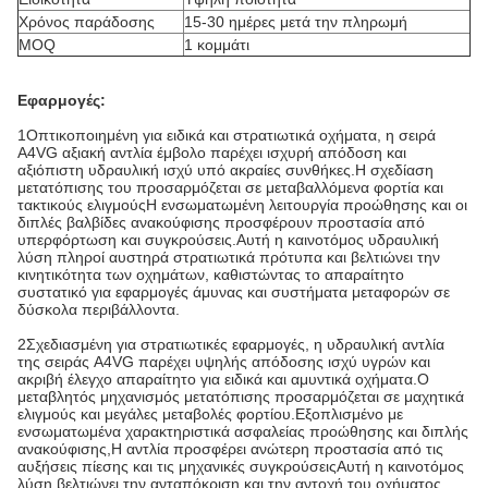
Χρόνος παράδοσης
15-30 ημέρες μετά την πληρωμή
MOQ
1 κομμάτι
Εφαρμογές:
1Οπτικοποιημένη για ειδικά και στρατιωτικά οχήματα, η σειρά
A4VG αξιακή αντλία έμβολο παρέχει ισχυρή απόδοση και
αξιόπιστη υδραυλική ισχύ υπό ακραίες συνθήκες.Η σχεδίαση
μετατόπισης του προσαρμόζεται σε μεταβαλλόμενα φορτία και
τακτικούς ελιγμούςΗ ενσωματωμένη λειτουργία προώθησης και οι
διπλές βαλβίδες ανακούφισης προσφέρουν προστασία από
υπερφόρτωση και συγκρούσεις.Αυτή η καινοτόμος υδραυλική
λύση πληροί αυστηρά στρατιωτικά πρότυπα και βελτιώνει την
κινητικότητα των οχημάτων, καθιστώντας το απαραίτητο
συστατικό για εφαρμογές άμυνας και συστήματα μεταφορών σε
δύσκολα περιβάλλοντα.
2Σχεδιασμένη για στρατιωτικές εφαρμογές, η υδραυλική αντλία
της σειράς A4VG παρέχει υψηλής απόδοσης ισχύ υγρών και
ακριβή έλεγχο απαραίτητο για ειδικά και αμυντικά οχήματα.Ο
μεταβλητός μηχανισμός μετατόπισης προσαρμόζεται σε μαχητικά
ελιγμούς και μεγάλες μεταβολές φορτίου.Εξοπλισμένο με
ενσωματωμένα χαρακτηριστικά ασφαλείας προώθησης και διπλής
ανακούφισης,Η αντλία προσφέρει ανώτερη προστασία από τις
αυξήσεις πίεσης και τις μηχανικές συγκρούσειςΑυτή η καινοτόμος
λύση βελτιώνει την ανταπόκριση και την αντοχή του οχήματος,