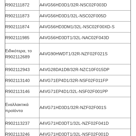
R902111872
Α4VG56HD3D1/32R-NSC02F003D
R902111873
Α4VG56HD3D1/32L-NSC02F005D
R902111874
Α4VG56HD3DM1/32L-NSC02F00XD-S
R902111985
Α4VG56HD3DT1/32L-NAC02F043D
Ειδικότερα, το
Α4VG90HWDT1/32R-NZF02F021S
R902112689
R902112943
Α4VG28DA1D8/32R-NZC10F015DP
R902113140
Α4VG71EP4D1/32R-NSF02F011FP
R902113146
Α4VG71EP4D1/32L-NSF02F001PP
Εναλλακτικά
Α4VG71HD3D1/32R-NZF02F001S
προϊόντα
R902113237
Α4VG71HD3DT1/32L-NZF02F041D
R902113246
Α4VG71HD3DT1/32L-NSF02F001D