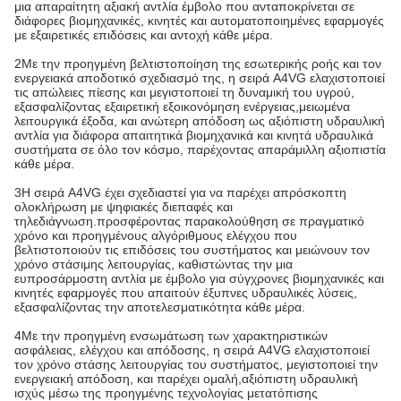
μια απαραίτητη αξιακή αντλία έμβολο που ανταποκρίνεται σε
διάφορες βιομηχανικές, κινητές και αυτοματοποιημένες εφαρμογές
με εξαιρετικές επιδόσεις και αντοχή κάθε μέρα.
2Με την προηγμένη βελτιστοποίηση της εσωτερικής ροής και τον
ενεργειακά αποδοτικό σχεδιασμό της, η σειρά A4VG ελαχιστοποιεί
τις απώλειες πίεσης και μεγιστοποιεί τη δυναμική του υγρού,
εξασφαλίζοντας εξαιρετική εξοικονόμηση ενέργειας,μειωμένα
λειτουργικά έξοδα, και ανώτερη απόδοση ως αξιόπιστη υδραυλική
αντλία για διάφορα απαιτητικά βιομηχανικά και κινητά υδραυλικά
συστήματα σε όλο τον κόσμο, παρέχοντας απαράμιλλη αξιοπιστία
κάθε μέρα.
3Η σειρά A4VG έχει σχεδιαστεί για να παρέχει απρόσκοπτη
ολοκλήρωση με ψηφιακές διεπαφές και
τηλεδιάγνωση.προσφέροντας παρακολούθηση σε πραγματικό
χρόνο και προηγμένους αλγόριθμους ελέγχου που
βελτιστοποιούν τις επιδόσεις του συστήματος και μειώνουν τον
χρόνο στάσιμης λειτουργίας, καθιστώντας την μια
ευπροσάρμοστη αντλία με έμβολο για σύγχρονες βιομηχανικές και
κινητές εφαρμογές που απαιτούν έξυπνες υδραυλικές λύσεις,
εξασφαλίζοντας την αποτελεσματικότητα κάθε μέρα.
4Με την προηγμένη ενσωμάτωση των χαρακτηριστικών
ασφάλειας, ελέγχου και απόδοσης, η σειρά A4VG ελαχιστοποιεί
τον χρόνο στάσης λειτουργίας του συστήματος, μεγιστοποιεί την
ενεργειακή απόδοση, και παρέχει ομαλή,αξιόπιστη υδραυλική
ισχύς μέσω της προηγμένης τεχνολογίας μετατόπισης