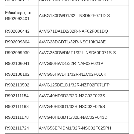
Ειδικότερα, το
Α4ΒG180DWD1/32L-NSD52F071D-S
R902092401
R902096442
Α4VG71DA1D2/32R-NAF02F001DQ
R902099864
Α4VG28DGDT1/32R-NSC10K043E
R902099930
Α4VG250DWDMT1/32L-NSD60F071S-S
R902106041
Α4VG90HWD1/32R-NAF02F021P
R902108182
Α4VG56HWDT1/32R-NZC02F016K
R902110502
Α4VG125DE1D1/32R-NZF02F071FP
R902111154
Α4VG40HD3D2/32R-NZC02F023S
R902111163
Α4VG40HD3D1/32R-NSC02F025S
R902111178
Α4VG40HD3DT1/32L-NAC02F043D
R902111724
Α4VG56EP4DM1/32R-NSC02F025PH