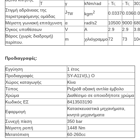
Τ
γ
kNm/rad
- Τι;
- Τι;
30
Στιγμή αδράνειας της
J
2
0.0337
0.036
0.
kgm
TW
περιστρεφόμενης ομάδας
Μέγιστη γωνιακή επιτάχυνση
α
rad/s2
10500
9000
68
Όγκος υποθέσεων
V
Α
2.9
2.9
3.8
Βάρος (χωρίς διαδρομή)
m
χιλιόγραμμο
72
73
10
περίπου.
Προδιαγραφές:
Εγγύηση
1 έτος
Προδιαγραφές
SY-A11V(L) O
Χώρος καταγωγής
Κίνα
Τύπος
Ρεξρόθ αξιακή αντλία έμβολο
Χρώμα
Διαθέσιμο σε οποιοδήποτε χρώμα
Κωδικός ΕΣ
8413503190
Κατασκευαστικά μηχανήματα,
Εφαρμογή
κινητά μηχανήματα
Συνεχή πίεση
350 bar
Μέγιστη ροπή
1448 Nm
Μετατόπιση
60-260cc