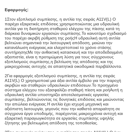
Εφαρμογές:
1Στον εξοπλισμό συμπίεσης, η αντλία της σειράς A11V(L) O
παρέχει εξαιρετικές επιδόσεις χρησιμοποιώντας μια υδραυλική
αντλία για τη διατήρηση σταθερού ελέγχου της πίεσης κατά τη
διάρκεια δυναμικών εργασιών συμπίεσης.Το καινοτόμο σχεδιασμό
του παρέχει ακριβή ρύθμιση της ροήςΗ υδραυλική αυτή αντλία
βελτιώνει σημαντικά την λειτουργική απόδοση, μειώνει την
κατανάλωση ενέργειας,και ελαχιστοποιεί το χρόνο στάσης
συντήρησηςΜε την ανθεκτική κατασκευή και την αποδεδειγμένη
αξιοπιστία, είναι η προτιμώμενη λύση για τους σύγχρονους
εξοπλισμούς συμπίεσης,η βελτίωση της απόδοσης και της
μακροχρόνιας αντοχής σε απαιτητικά οικοδομικά περιβάλλοντα.
2Για εφαρμογές εξοπλισμού συμπίεσης, η αντλία της σειράς
A11V(L) O χρησιμοποιεί μια άξια αντλία έμβολο για την παροχή
ακριβών και σταθερών υδραυλικών επιδόσεων.Το προηγμένο
σύστημα ελέγχου του εξασφαλίζει σταθερή πίεση και ροήΑυτή η
υδραυλική αντλία υποστηρίζει αποτελεσματικές εργασίες
συμπίεσης, βελτιώνοντας τις δονητικές επιδόσεις και μειώνοντας
την απώλεια ενέργειας.Η αντλία έχει ισχυρή μηχανική και
αξιόπιστη λειτουργία, γεγονός που την καθιστά απαραίτητη σε
σύγχρονα έργα υποδομής, παρέχοντας μακροχρόνια αντοχή και
εξαιρετική παραγωγικότητα σε εργασίες συμπίεσης υψηλής
ζήτησης για βελτιωμένη απόδοση της τοποθεσίας.