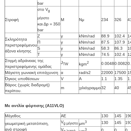
bar
στο V
g
μέγιστο
Στροφή
Μ
Νμ
234
326
4
και Δp = 350
bar
Z
γ
kNm/rad
88.9
102.4
1
Σκληρότητα
Π
γ
kNm/rad
87.5
107.9
1
περιστρεφόμενου
S
γ
kNm/rad
58.3
86.3
1
άξονα κίνησης
Τ
γ
kNm/rad
74.5
102.4
1
Στιγμή αδράνειας της
J
2
0.0048
0.0082
0
kgm
TW
περιστρεφόμενης ομάδας
Μέγιστη γωνιακή επιτάχυνση
α
rad/s2
22000
17500
1
Όγκος υποθέσεων
V
Α
1.1
1.35
1
Βάρος (χωρίς διαδρομή)
m
χιλιόγραμμο
32
40
4
περίπου.
Με αντλία φόρτισης (A11VLO)
Μέγεθος
ΑΕ
130
145
19
V
3
130
145
19
μm
γεωμετρική μετατόπιση,
g μέγιστο
ανά στροφή
V
3
0
0
0
μm
g λεπτά