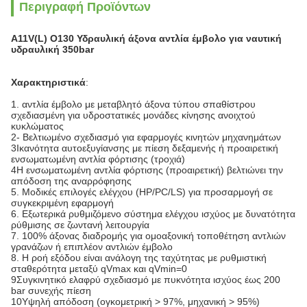
Περιγραφή Προϊόντων
A11V(L) O130 Υδραυλική άξονα αντλία έμβολο για ναυτική
υδραυλική 350bar
Χαρακτηριστικά
:
1. αντλία έμβολο με μεταβλητό άξονα τύπου σπαθίστρου
σχεδιασμένη για υδροστατικές μονάδες κίνησης ανοιχτού
κυκλώματος
2- Βελτιωμένο σχεδιασμό για εφαρμογές κινητών μηχανημάτων
3Ικανότητα αυτοεξυγίανσης με πίεση δεξαμενής ή προαιρετική
ενσωματωμένη αντλία φόρτισης (τροχιά)
4Η ενσωματωμένη αντλία φόρτισης (προαιρετική) βελτιώνει την
απόδοση της αναρρόφησης
5. Μοδικές επιλογές ελέγχου (HP/PC/LS) για προσαρμογή σε
συγκεκριμένη εφαρμογή
6. Εξωτερικά ρυθμιζόμενο σύστημα ελέγχου ισχύος με δυνατότητα
ρύθμισης σε ζωντανή λειτουργία
7. 100% άξονας διαδρομής για ομοαξονική τοποθέτηση αντλιών
γρανάζων ή επιπλέον αντλιών έμβολο
8. Η ροή εξόδου είναι ανάλογη της ταχύτητας με ρυθμιστική
σταθερότητα μεταξύ qVmax και qVmin=0
9Συγκινητικό ελαφρύ σχεδιασμό με πυκνότητα ισχύος έως 200
bar συνεχής πίεση
10Υψηλή απόδοση (ογκομετρική > 97%, μηχανική > 95%)