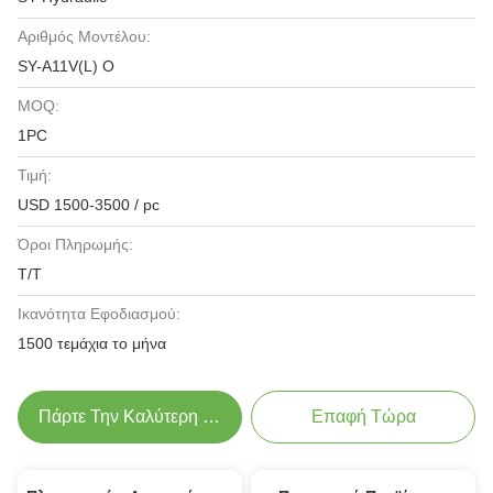
Αριθμός Μοντέλου:
SY-A11V(L) O
MOQ:
1PC
Τιμή:
USD 1500-3500 / pc
Όροι Πληρωμής:
Τ/Τ
Ικανότητα Εφοδιασμού:
1500 τεμάχια το μήνα
Πάρτε Την Καλύτερη Τιμή
Επαφή Τώρα