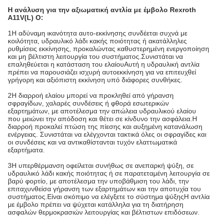
Η ανάλυση για την αξιωματική αντλία με έμβολο Rexroth
A11V(L) O:
1Η αδύναμη ικανότητα αυτο-εκκίνησης συνδέεται συχνά με
κοιλότητα, υδραυλικό λάδι κακής ποιότητας ή ακατάλληλες
ρυθμίσεις εκκίνησης, προκαλώντας καθυστερημένη ενεργοποίηση
και μη βέλτιστη λειτουργία του συστήματος.Συνιστάται να
επαληθεύεται η κατάσταση του ελαίουΑυτή η υδραυλική αντλία
πρέπει να παρουσιάζει ισχυρή αυτοεκκίνηση για να επιτευχθεί
γρήγορη και αξιόπιστη εκκίνηση υπό διάφορες συνθήκες.
2Η διαρροή ελαίου μπορεί να προκληθεί από γήρανση
σφραγίδων, χαλαρές συνδέσεις ή φθορά εσωτερικών
εξαρτημάτων, με αποτέλεσμα την απώλεια υδραυλικού ελαίου
που μειώνει την απόδοση και θέτει σε κίνδυνο την ασφάλεια.Η
διαρροή προκαλεί πτώση της πίεσης και αυξημένη κατανάλωση
ενέργειας. Συνιστάται να ελέγχονται τακτικά όλες οι σφραγίδες και
οι συνδέσεις και να αντικαθίστανται τυχόν ελαττωματικά
εξαρτήματα.
3Η υπερθέρμανση οφείλεται συνήθως σε ανεπαρκή ψύξη, σε
υδραυλικό λάδι κακής ποιότητας ή σε παρατεταμένη λειτουργία σε
βαρύ φορτίο, με αποτέλεσμα την υποβάθμιση του λάδι, την
επιταχυνθείσα γήρανση των εξαρτημάτων και την αποτυχία του
συστήματος.Είναι σκόπιμο να ελέγξετε το σύστημα ψύξηςΗ αντλία
με έμβολο πρέπει να ψύχεται κατάλληλα για τη διατήρηση
ασφαλών θερμοκρασιών λειτουργίας και βέλτιστων επιδόσεων.