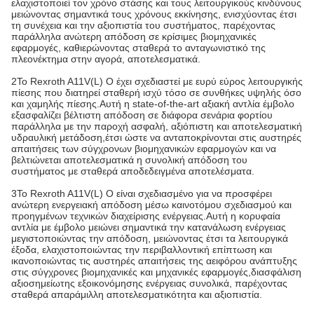
ελαχιστοποιεί τον χρόνο στάσης και τους λειτουργικούς κινδύνους
μειώνοντας σημαντικά τους χρόνους εκκίνησης, ενισχύοντας έτσι
τη συνέχεια και την αξιοπιστία του συστήματος, παρέχοντας
παράλληλα ανώτερη απόδοση σε κρίσιμες βιομηχανικές
εφαρμογές, καθιερώνοντας σταθερά το ανταγωνιστικό της
πλεονέκτημα στην αγορά, αποτελεσματικά.
2Το Rexroth A11V(L) O έχει σχεδιαστεί με ευρύ εύρος λειτουργικής
πίεσης που διατηρεί σταθερή ισχύ τόσο σε συνθήκες υψηλής όσο
και χαμηλής πίεσης.Αυτή η state-of-the-art αξιακή αντλία έμβολο
εξασφαλίζει βέλτιστη απόδοση σε διάφορα σενάρια φορτίου
παράλληλα με την παροχή ασφαλή, αξιόπιστη και αποτελεσματική
υδραυλική μετάδοση,έτσι ώστε να ανταποκρίνονται στις αυστηρές
απαιτήσεις των σύγχρονων βιομηχανικών εφαρμογών και να
βελτιώνεται αποτελεσματικά η συνολική απόδοση του
συστήματος με σταθερά αποδεδειγμένα αποτελέσματα.
3Το Rexroth A11V(L) O είναι σχεδιασμένο για να προσφέρει
ανώτερη ενεργειακή απόδοση μέσω καινοτόμου σχεδιασμού και
προηγμένων τεχνικών διαχείρισης ενέργειας.Αυτή η κορυφαία
αντλία με έμβολο μειώνει σημαντικά την κατανάλωση ενέργειας
μεγιστοποιώντας την απόδοση, μειώνοντας έτσι τα λειτουργικά
έξοδα, ελαχιστοποιώντας την περιβαλλοντική επίπτωση και
ικανοποιώντας τις αυστηρές απαιτήσεις της αειφόρου ανάπτυξης
στις σύγχρονες βιομηχανικές και μηχανικές εφαρμογές,διασφάλιση
αξιοσημείωτης εξοικονόμησης ενέργειας συνολικά, παρέχοντας
σταθερά απαράμιλλη αποτελεσματικότητα και αξιοπιστία.