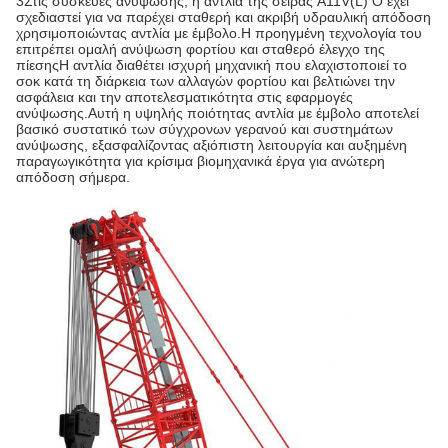
3Στις συσκευές ανύψωσης, η αντλία της σειράς A11V(L) O έχει
σχεδιαστεί για να παρέχει σταθερή και ακριβή υδραυλική απόδοση
χρησιμοποιώντας αντλία με έμβολο.Η προηγμένη τεχνολογία του
επιτρέπει ομαλή ανύψωση φορτίου και σταθερό έλεγχο της
πίεσηςΗ αντλία διαθέτει ισχυρή μηχανική που ελαχιστοποιεί το
σοκ κατά τη διάρκεια των αλλαγών φορτίου και βελτιώνει την
ασφάλεια και την αποτελεσματικότητα στις εφαρμογές
ανύψωσης.Αυτή η υψηλής ποιότητας αντλία με έμβολο αποτελεί
βασικό συστατικό των σύγχρονων γερανού και συστημάτων
ανύψωσης, εξασφαλίζοντας αξιόπιστη λειτουργία και αυξημένη
παραγωγικότητα για κρίσιμα βιομηχανικά έργα για ανώτερη
απόδοση σήμερα.