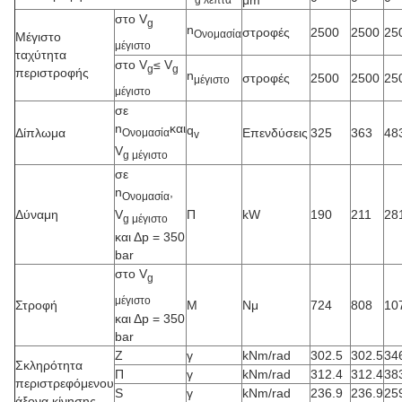
στο V
g
n
στροφές
2500
2500
25
Ονομασία
Μέγιστο
μέγιστο
ταχύτητα
στο V
≤ V
g
g
περιστροφής
n
στροφές
2500
2500
25
μέγιστο
μέγιστο
σε
n
και
q
Δίπλωμα
Επενδύσεις
325
363
48
Ονομασία
v
V
g μέγιστο
σε
n
,
Ονομασία
V
Δύναμη
Π
kW
190
211
28
g μέγιστο
και Δp = 350
bar
στο V
g
μέγιστο
Στροφή
Μ
Νμ
724
808
10
και Δp = 350
bar
Z
γ
kNm/rad
302.5
302.5
34
Σκληρότητα
Π
γ
kNm/rad
312.4
312.4
38
περιστρεφόμενου
S
γ
kNm/rad
236.9
236.9
25
άξονα κίνησης