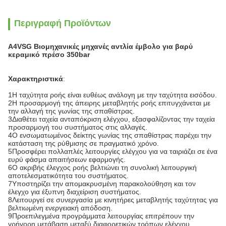
Περιγραφή Προϊόντων
A4VSG Βιομηχανικές μηχανές αντλία έμβολο για βαρύ
κεραμικό πρέσο 350bar
Χαρακτηριστικά
:
1Η ταχύτητα ροής είναι ευθέως ανάλογη με την ταχύτητα εισόδου.
2Η προσαρμογή της άπειρης μεταβλητής ροής επιτυγχάνεται με
την αλλαγή της γωνίας της σπαθίστρας.
3Διαθέτει ταχεία ανταπόκριση ελέγχου, εξασφαλίζοντας την ταχεία
προσαρμογή του συστήματος στις αλλαγές.
4Ο ενσωματωμένος δείκτης γωνίας της σπαθίστρας παρέχει την
κατάσταση της ρύθμισης σε πραγματικό χρόνο.
5Προσφέρει πολλαπλές λειτουργίες ελέγχου για να ταιριάζει σε ένα
ευρύ φάσμα απαιτήσεων εφαρμογής.
6Ο ακριβής έλεγχος ροής βελτιώνει τη συνολική λειτουργική
αποτελεσματικότητα του συστήματος.
7Υποστηρίζει την απομακρυσμένη παρακολούθηση και τον
έλεγχο για έξυπνη διαχείριση συστήματος.
8Λειτουργεί σε συνεργασία με κινητήρες μεταβλητής ταχύτητας για
βελτιωμένη ενεργειακή απόδοση.
9Προεπιλεγμένα προγράμματα λειτουργίας επιτρέπουν την
γρήγορη μετάβαση μεταξύ διαφορετικών τρόπων ελέγχου.