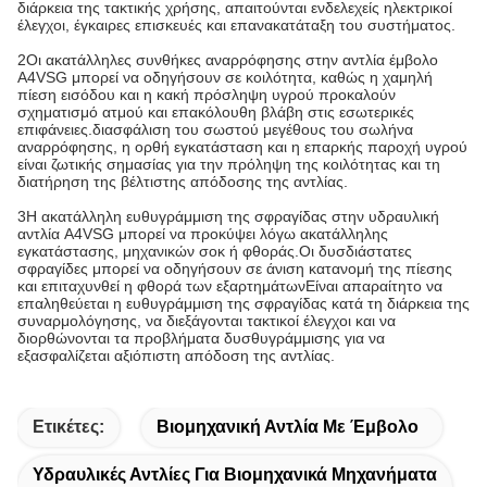
διάρκεια της τακτικής χρήσης, απαιτούνται ενδελεχείς ηλεκτρικοί
έλεγχοι, έγκαιρες επισκευές και επανακατάταξη του συστήματος.
2Οι ακατάλληλες συνθήκες αναρρόφησης στην αντλία έμβολο
A4VSG μπορεί να οδηγήσουν σε κοιλότητα, καθώς η χαμηλή
πίεση εισόδου και η κακή πρόσληψη υγρού προκαλούν
σχηματισμό ατμού και επακόλουθη βλάβη στις εσωτερικές
επιφάνειες.διασφάλιση του σωστού μεγέθους του σωλήνα
αναρρόφησης, η ορθή εγκατάσταση και η επαρκής παροχή υγρού
είναι ζωτικής σημασίας για την πρόληψη της κοιλότητας και τη
διατήρηση της βέλτιστης απόδοσης της αντλίας.
3Η ακατάλληλη ευθυγράμμιση της σφραγίδας στην υδραυλική
αντλία A4VSG μπορεί να προκύψει λόγω ακατάλληλης
εγκατάστασης, μηχανικών σοκ ή φθοράς.Οι δυσδιάστατες
σφραγίδες μπορεί να οδηγήσουν σε άνιση κατανομή της πίεσης
και επιταχυνθεί η φθορά των εξαρτημάτωνΕίναι απαραίτητο να
επαληθεύεται η ευθυγράμμιση της σφραγίδας κατά τη διάρκεια της
συναρμολόγησης, να διεξάγονται τακτικοί έλεγχοι και να
διορθώνονται τα προβλήματα δυσθυγράμμισης για να
εξασφαλίζεται αξιόπιστη απόδοση της αντλίας.
Ετικέτες:
Βιομηχανική Αντλία Με Έμβολο
Υδραυλικές Αντλίες Για Βιομηχανικά Μηχανήματα