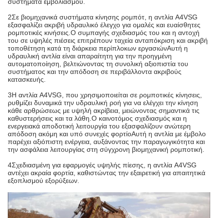
συστήματα εμβολιασμού.
2Σε βιομηχανικά συστήματα κίνησης ρομπότ, η αντλία A4VSG
εξασφαλίζει ακριβή υδραυλικό έλεγχο για ομαλές και ευαίσθητες
ρομποτικές κινήσεις.Ο συμπαγής σχεδιασμός του και η αντοχή
του σε υψηλές πιέσεις επιτρέπουν ταχεία ανταπόκριση και ακριβή
τοποθέτηση κατά τη διάρκεια περίπλοκων εργασιώνΑυτή η
υδραυλική αντλία είναι απαραίτητη για την προηγμένη
αυτοματοποίηση, βελτιώνοντας τη συνολική αξιοπιστία του
συστήματος και την απόδοση σε περιβάλλοντα ακριβούς
κατασκευής.
3Η αντλία A4VSG, που χρησιμοποιείται σε ρομποτικές κίνησεις,
ρυθμίζει δυναμικά την υδραυλική ροή για να ελέγχει την κίνηση
κάθε αρθρώσεως με υψηλή ακρίβεια, μειώνοντας σημαντικά τις
καθυστερήσεις και τα λάθη.Ο καινοτόμος σχεδιασμός και η
ενεργειακά αποδοτική λειτουργία του εξασφαλίζουν ανώτερη
απόδοση ακόμη και υπό συνεχές φορτίοΑυτή η αντλία με έμβολο
παρέχει αξιόπιστη ενέργεια, αυξάνοντας την παραγωγικότητα και
την ασφάλεια λειτουργίας στη σύγχρονη βιομηχανική ρομποτική.
4Σχεδιασμένη για εφαρμογές υψηλής πίεσης, η αντλία A4VSG
αντέχει ακραία φορτία, καθιστώντας την εξαιρετική για απαιτητικά
εξοπλισμού εξορύξεων.