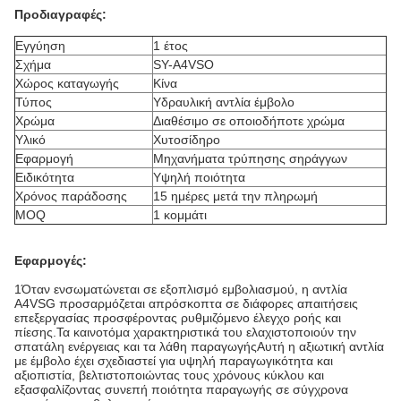
Προδιαγραφές:
Εγγύηση
1 έτος
Σχήμα
SY-A4VSO
Χώρος καταγωγής
Κίνα
Τύπος
Υδραυλική αντλία έμβολο
Χρώμα
Διαθέσιμο σε οποιοδήποτε χρώμα
Υλικό
Χυτοσίδηρο
Εφαρμογή
Μηχανήματα τρύπησης σηράγγων
Ειδικότητα
Υψηλή ποιότητα
Χρόνος παράδοσης
15 ημέρες μετά την πληρωμή
MOQ
1 κομμάτι
Εφαρμογές:
1Όταν ενσωματώνεται σε εξοπλισμό εμβολιασμού, η αντλία
A4VSG προσαρμόζεται απρόσκοπτα σε διάφορες απαιτήσεις
επεξεργασίας προσφέροντας ρυθμιζόμενο έλεγχο ροής και
πίεσης.Τα καινοτόμα χαρακτηριστικά του ελαχιστοποιούν την
σπατάλη ενέργειας και τα λάθη παραγωγήςΑυτή η αξιωτική αντλία
με έμβολο έχει σχεδιαστεί για υψηλή παραγωγικότητα και
αξιοπιστία, βελτιστοποιώντας τους χρόνους κύκλου και
εξασφαλίζοντας συνεπή ποιότητα παραγωγής σε σύγχρονα