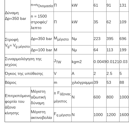
n=n
Π
kW
61
91
131
Ονομασία
Δύναμη
n = 1500
Δp=350 bar
στροφές/
Π
kW
35
62
109
λεπτο
Μ
Δp=350 bar
Νμ
223
395
696
Στροφή
μέγιστο
V
= V
g
g μέγιστο
Δp=100 bar
Μ
Νμ
64
113
199
Συναρμολόγηση της
J
kgm2
0.0049
0.0121
0.03
TW
ισχύος
Όγκος της υπόθεσης
V
Α
2
2.5
5
Βάρος
m
χιλιόγραμμο
39
53
88
Μέγιστη
± F
άξονας
Επιτρεπόμενο
αξιωτική
N
600
800
1000
φορτίο του
μέγιστος
δύναμη
άξονα
Μέγιστη
κίνησης
F
N
1000
1200
1600
q μέγιστο
ακτινοβολία