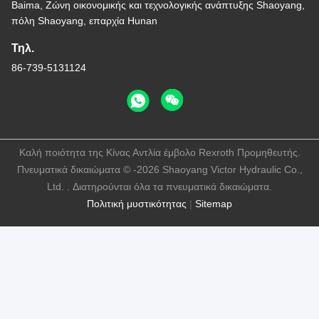
Baima, Ζώνη οικονομικής και τεχνολογικής ανάπτυξης Shaoyang,
πόλη Shaoyang, επαρχία Hunan
Τηλ.
86-739-5131124
Καλή ποιότητα της Κίνας Αντλία έμβολο Rexroth Προμηθευτής.
Πνευματικά δικαιώματα © -2026 Shaoyang Victor Hydraulic Co.,
Ltd. . Διατηρούνται όλα τα πνευματικά δικαιώματα.
Πολιτική μυστικότητας
|
Sitemap