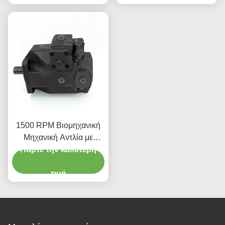
1500 RPM Βιομηχανική
Μηχανική Αντλία με
Πάρτε την καλύτερη
έμβολο Υδραυλική με
σφραγίδες NBR 375
L/Min
τιμή