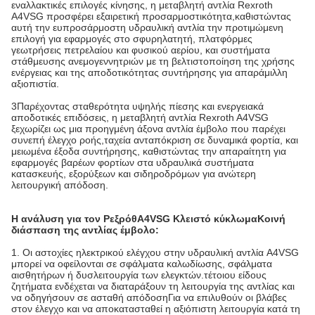
εναλλακτικές επιλογές κίνησης, η μεταβλητή αντλία Rexroth
A4VSG προσφέρει εξαιρετική προσαρμοστικότητα,καθιστώντας
αυτή την ευπροσάρμοστη υδραυλική αντλία την προτιμώμενη
επιλογή για εφαρμογές στο σφυρηλατητή, πλατφόρμες
γεωτρήσεις πετρελαίου και φυσικού αερίου, και συστήματα
στάθμευσης ανεμογεννητριών με τη βελτιστοποίηση της χρήσης
ενέργειας και της αποδοτικότητας συντήρησης για απαράμιλλη
αξιοπιστία.
3Παρέχοντας σταθερότητα υψηλής πίεσης και ενεργειακά
αποδοτικές επιδόσεις, η μεταβλητή αντλία Rexroth A4VSG
ξεχωρίζει ως μια προηγμένη άξονα αντλία έμβολο που παρέχει
συνεπή έλεγχο ροής,ταχεία ανταπόκριση σε δυναμικά φορτία, και
μειωμένα έξοδα συντήρησης, καθιστώντας την απαραίτητη για
εφαρμογές βαρέων φορτίων στα υδραυλικά συστήματα
κατασκευής, εξορύξεων και σιδηροδρόμων για ανώτερη
λειτουργική απόδοση.
Η ανάλυση για τον Ρεξρόθ
Α4VSG Κλειστό κύκλωμα
Κοινή
διάσπαση της αντλίας έμβολο
:
1. Οι αστοχίες ηλεκτρικού ελέγχου στην υδραυλική αντλία A4VSG
μπορεί να οφείλονται σε σφάλματα καλωδίωσης, σφάλματα
αισθητήρων ή δυσλειτουργία των ελεγκτών.τέτοιου είδους
ζητήματα ενδέχεται να διαταράξουν τη λειτουργία της αντλίας και
να οδηγήσουν σε ασταθή απόδοσηΓια να επιλυθούν οι βλάβες
στον έλεγχο και να αποκατασταθεί η αξιόπιστη λειτουργία κατά τη