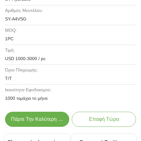
Αριθμός Μοντέλου:
SY-A4VSG
MOQ:
1PC
Τιμή:
USD 1000-3000 / pc
Όροι Πληρωμής:
Τ/Τ
Ικανότητα Εφοδιασμού:
1000 τεμάχια το μήνα
Πάρτε Την Καλύτερη Τιμή
Επαφή Τώρα