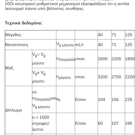
10Οι εσωτερικοί ρυθμιστικοί μηχανισμοί εξασφαλίζουν ότι η αντλία
λειτουργεί πάντα υπό βέλτιστες συνθήκες.
Τεχνικά δεδομένα:
Μέγεθος
40
71
125
V
Μετατόπιση
mL/r
40
71
125
g μέγιστο
V
= V
g
g
n
r/min
2600
2200
1800
Ονομασία
μέγιστο
Μαξ.
V
≤ V
g
g
n
r/min
3200
2700
2200
μέγιστο
μέγιστο
σε
n
και
q
Ε/min
104
156
225
Ονομασία
v
V
g μέγιστο
Δίπλωμα
n = 1500
στροφές/
Ε/min
60
107
186
λεπτο