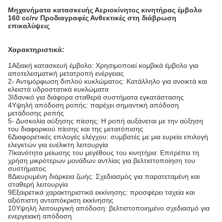
Μηχανήματα κατασκευής Αεριοκίνητος κινητήρας έμβολο
160 cc/rv Προδιαγραφές Ανθεκτικές στη διάβρωση
επικαλύψεις
Χαρακτηριστικά:
1Αξιακή κατασκευή έμβολο: Χρησιμοποιεί κομβικά έμβολο για
αποτελεσματική μετατροπή ενέργειας
2- Αντιμόρφωση διπλού κυκλώματος: Κατάλληλο για ανοικτά και
κλειστά υδροστατικά κυκλώματα
3Ιδανικό για διάφορα σταθερά συστήματα εγκατάστασης
4Υψηλή απόδοση ροπής: παρέχει σημαντική απόδοση
μετάδοσης ροπής
5- Δυσκολία αύξησης πίεσης: Η ροπή αυξάνεται με την αύξηση
του διαφορικού πίεσης και της μετατόπισης
6Διαφορετικές επιλογές ελέγχου: συμβατές με μια ευρεία επιλογή
ελεγκτών για ευέλικτη λειτουργία
7Ικανότητα μείωσης του μεγέθους του κινητήρα: Επιτρέπει τη
χρήση μικρότερων μονάδων αντλίας για βελτιστοποίηση του
συστήματος
8Διευρυμένη διάρκεια ζωής: Σχεδιασμός για παρατεταμένη και
σταθερή λειτουργία
9Εξαιρετικά χαρακτηριστικά εκκίνησης: προσφέρει ταχεία και
αξιόπιστη ανταπόκριση εκκίνησης
10Υψηλή λειτουργική απόδοση: βελτιστοποιημένο σχεδιασμό για
ενεργειακή απόδοση