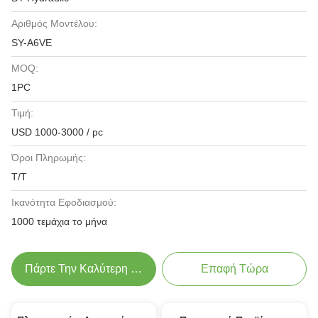
Αριθμός Μοντέλου:
SY-A6VE
MOQ:
1PC
Τιμή:
USD 1000-3000 / pc
Όροι Πληρωμής:
Τ/Τ
Ικανότητα Εφοδιασμού:
1000 τεμάχια το μήνα
Πάρτε Την Καλύτερη Τιμή
Επαφή Τώρα