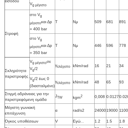
εισόδου
V
g μέγιστο
στο V
g
και Δp
Τ
Νμ
509
681
891
μέγιστο
= 400 bar
Στροφή
στο V
g
και Δp
Τ
Νμ
446
596
778
μέγιστο
= 350 bar
V
σε
g μέγιστο
γ
kNm/rad
16
21
34
ελάχιστο
V
/2
g
Σκληρότητα
περιστροφής
V
/2 έως 0
g
γ
kNm/rad
48
65
93
ελάχιστο
(διασταλμένο)
Στιγμή αδράνειας για την
J
2
0,008
0.0127
0.02
kgm
TW
περιστρεφόμενη ομάδα
Μέγιστη γωνιακή
α
rad/s2
24000
19000
110
επιτάχυνση
Όγκος υποθέσεων
V
Εγώ...
1.2
1.5
1.8