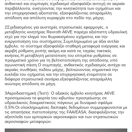
ανθεκτικό και συμπαγές σχεδιασμό εξασφαλίζει αντοχή σε ακραία
περιβάλλοντα, ενισχύοντας την κινητικότητα των οχημάτων και
την επιχειρησιακή αξιοπιστία, εξασφαλίζοντας απαράμιλλη
απόδοση και απόλυτη κυριαρχία στο πεδίο της μάχης.
2Σχεδιασμένος για αυστηρές στρατιωτικές εφαρμογές, ο
μεταβλητός κινητήρας Rexroth A6VE παρέχει αξιόπιστη υδραυλική
ισχύ για την ελιγμό του θωρακισμένου οχήματος και την
ενεργοποίηση του συστήματος.Συμπληρωμένο με άξια αντλία
έμβολο, το σύστημα εξασφαλίζει σταθερή μεταφορά ενέργειας και
ακριβή ρύθμιση ροπής ακόμη και κατά τις ταχείες τακτικές
κινήσεις.Η μεταβλητή μετατόπιση του επιτρέπει ρυθμίσεις σε
πραγματικό χρόνο για τη βελτιστοποίηση της απόδοσης υπό
αγωνιστική πίεση.Ο συμπαγής, ανθεκτικός σχεδιασμός αντέχει σε
ακραίες συνθήκες πεδίου μάχης, βελτιώνοντας σημαντικά την
ευελιξία του οχήματος και την επιχειρησιακή ετοιμότητα σε
διάφορα στρατιωτικά σενάρια.εξασφαλίζοντας απαράμιλλη
ανώτερη απόδοση σε μάχη.
3Αεροδιαστημική (Τεστ): Ο αξιακός έμβολο κινητήρας A6VE
προσομοιώνει τα φορτία του κιβωτίου προσγείωσης σε
υδραυλικούς δοκιμαστικούς πάγκους με δυναμικό σφάλμα
0,5%.Οι ολοκληρωμένες διεπαφές δεδομένων συμμορφώνονται με
τις απαιτήσεις πιστοποίησης της FAA/EASA, διασφαλίζοντας την
αξιοπλοΐα των εμπορικών αεροσκαφών και των στρατιωτικών
αεροσκαφών μεταφορών.