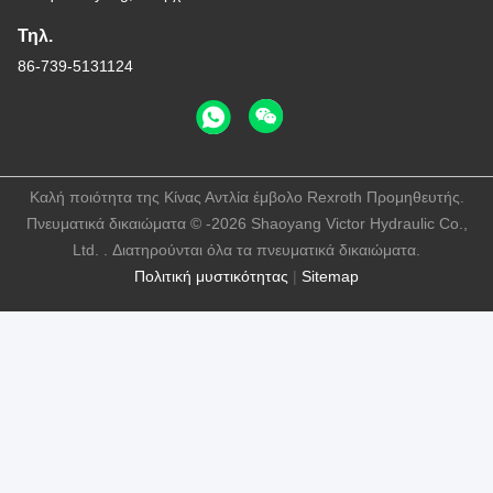
Τηλ.
86-739-5131124
Καλή ποιότητα της Κίνας Αντλία έμβολο Rexroth Προμηθευτής.
Πνευματικά δικαιώματα © -2026 Shaoyang Victor Hydraulic Co.,
Ltd. . Διατηρούνται όλα τα πνευματικά δικαιώματα.
Πολιτική μυστικότητας
|
Sitemap