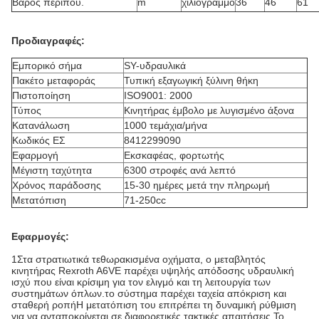
Βάρος περίπου.
m
χιλιόγραμμο
36
46
61
Προδιαγραφές:
Εμπορικό σήμα
SY-υδραυλικά
Πακέτο μεταφοράς
Τυπική εξαγωγική ξύλινη θήκη
Πιστοποίηση
ISO9001: 2000
Τύπος
Κινητήρας έμβολο με λυγισμένο άξονα
Κατανάλωση
1000 τεμάχια/μήνα
Κωδικός ΕΣ
8412299090
Εφαρμογή
Εκσκαφέας, φορτωτής
Μέγιστη ταχύτητα
6300 στροφές ανά λεπτό
Χρόνος παράδοσης
15-30 ημέρες μετά την πληρωμή
Μετατόπιση
71-250cc
Εφαρμογές:
1Στα στρατιωτικά τεθωρακισμένα οχήματα, ο μεταβλητός
κινητήρας Rexroth A6VE παρέχει υψηλής απόδοσης υδραυλική
ισχύ που είναι κρίσιμη για τον ελιγμό και τη λειτουργία των
συστημάτων όπλων.το σύστημα παρέχει ταχεία απόκριση και
σταθερή ροπήΗ μετατόπιση του επιτρέπει τη δυναμική ρύθμιση
για να ανταποκρίνεται σε διαφορετικές τακτικές απαιτήσεις.Το