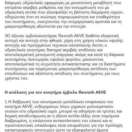
διάφορες υδραυλικές εφαρμογές.με μετατόπιση μεταβλητή που
επιτρέπει ακριβείς ρυθμίσεις και την ενσωμάτωσή του με
υδραυλική αντλία που εξασφαλίζει τη βέλτιστη διαχείριση υγρών,
οδηγώντας έτσι σε ανώτερη παραγωγικότητα και σταθερότητα
του συστήματος, ενισχύοντας την επιχειρησιακή αριστεία και τη
μακροπρόθεσμη αξιοπιστία για την επιτυχία.
3Ο άξονας εμβολοκινητήρας Rexroth A6VE διαθέτει εξαιρετική
αντοχή και αντοχή στην φθορά, χάρη στη χρήση υλικών υψηλής
αντοχής και προηγμένων τεχνικών κατασκευής.Αυτός ο
υδραυλικός κινητήρας διατηρεί ακριβείς επιδόσεις και
αποτελεσματική μετατροπή ενέργειας ακόμη και κατά τη διάρκεια
εκτεταμένης λειτουργίας υψηλού φορτίου, μειώνοντας
αποτελεσματικά τη συχνότητα αντικατάστασης και τα διαστήματα
συντήρησης και παρέχοντας μακροπρόθεσμη απόδοση των
επενδύσεων και αξιόπιστη απόδοση του συστήματος για τους
χρήστες του.
Η ανάλυση για τον κινητήρα έμβολο Rexroth A6VE
1.
Η διάβρωση των εσωτερικών μεταλλικών επιφανειών του
κινητήρα A6VE, ενδεχομένως λόγω χημικών μολυσματικών
ουσιών στο υδραυλικό υγρό, μπορεί να οδηγήσει σε τρύπες και
δομική αποδυνάμωση.αν η άξονα αντλία έλξης είναι παρόμοια
διαβρωμένη, η επείγουσα αντικατάσταση του υλικού και οι
προστατευτικές επικάλυψεις είναι απαραίτητες για την πρόληψη
καταστροφικών αποτυχιών ώστε να εξασφαλιστεί άμεσα