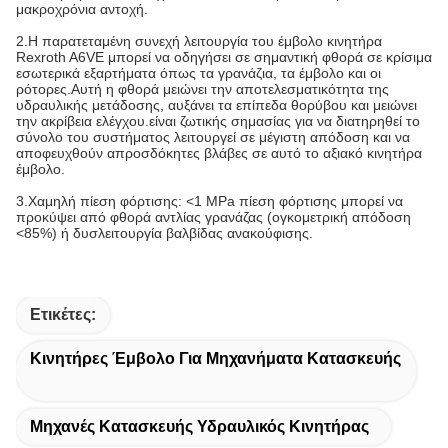
μακροχρόνια αντοχή.
2.
Η παρατεταμένη συνεχή λειτουργία του έμβολο κινητήρα
Rexroth A6VE μπορεί να οδηγήσει σε σημαντική φθορά σε κρίσιμα
εσωτερικά εξαρτήματα όπως τα γρανάζια, τα έμβολο και οι
ρότορες.Αυτή η φθορά μειώνει την αποτελεσματικότητα της
υδραυλικής μετάδοσης, αυξάνει τα επίπεδα θορύβου και μειώνει
την ακρίβεια ελέγχου.είναι ζωτικής σημασίας για να διατηρηθεί το
σύνολο του συστήματος λειτουργεί σε μέγιστη απόδοση και να
αποφευχθούν απροσδόκητες βλάβες σε αυτό το αξιακό κινητήρα
έμβολο.
3.
Χαμηλή πίεση φόρτισης: <1 MPa πίεση φόρτισης μπορεί να
προκύψει από φθορά αντλίας γρανάζας (ογκομετρική απόδοση
<85%) ή δυσλειτουργία βαλβίδας ανακούφισης.
Ετικέτες:
Κινητήρες Έμβολο Για Μηχανήματα Κατασκευής
Μηχανές Κατασκευής Υδραυλικός Κινητήρας