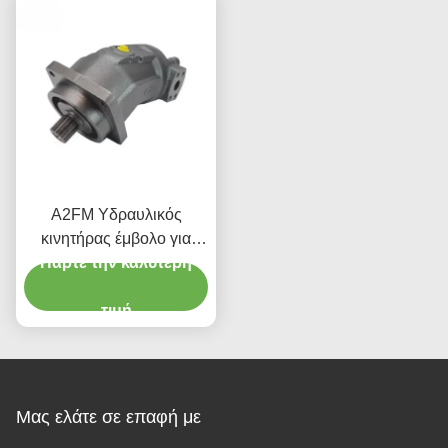
A2FM Υδραυλικός
κινητήρας έμβολο για
κινητά γερανά 400 bar
Πάρτε την καλύτερη
τιμή
Μας ελάτε σε επαφή με