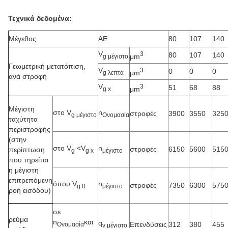
Τεχνικά δεδομένα:
Μέγεθος
ΑΕ
80
107
140
V
3
80
107
140
μm
g μέγιστο
Γεωμετρική μετατόπιση,
V
3
0
0
0
μm
g λεπτά
ανά στροφή
V
3
51
68
88
μm
g x
Μέγιστη
στο V
n
στροφές
3900
3550
325
g μέγιστο
Ονομασία
ταχύτητα
περιστροφής
(στην
στο V
<
V
n
στροφές
6150
5600
515
περίπτωση
g
g x
μέγιστο
που τηρείται
η μέγιστη
επιτρεπόμενη
όπου V
n
στροφές
7350
6300
575
g 0
μέγιστο
ροή εισόδου)
σε
ρεύμα
n
και
q
Επενδύσεις
312
380
455
Ονομασία
v μέγιστο