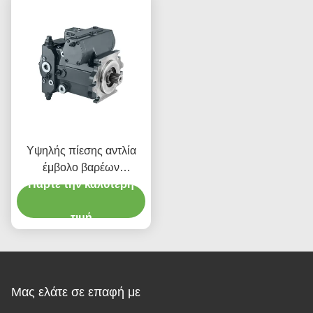
Υψηλής πίεσης αντλία
έμβολο βαρέων
μηχανημάτων 450 bar
Πάρτε την καλύτερη
τιμή
Μας ελάτε σε επαφή με