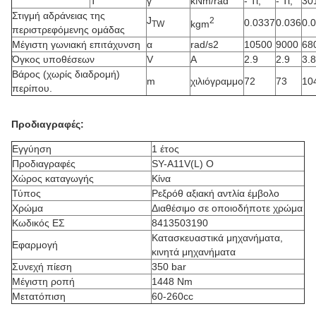
Τ
γ
kNm/rad
- Τι;
- Τι;
30
Στιγμή αδράνειας της
J
2
0.0337
0.036
0.
kgm
TW
περιστρεφόμενης ομάδας
Μέγιστη γωνιακή επιτάχυνση
α
rad/s2
10500
9000
68
Όγκος υποθέσεων
V
Α
2.9
2.9
3.8
Βάρος (χωρίς διαδρομή)
m
χιλιόγραμμο
72
73
10
περίπου.
Προδιαγραφές:
Εγγύηση
1 έτος
Προδιαγραφές
SY-A11V(L) O
Χώρος καταγωγής
Κίνα
Τύπος
Ρεξρόθ αξιακή αντλία έμβολο
Χρώμα
Διαθέσιμο σε οποιοδήποτε χρώμα
Κωδικός ΕΣ
8413503190
Κατασκευαστικά μηχανήματα,
Εφαρμογή
κινητά μηχανήματα
Συνεχή πίεση
350 bar
Μέγιστη ροπή
1448 Nm
Μετατόπιση
60-260cc