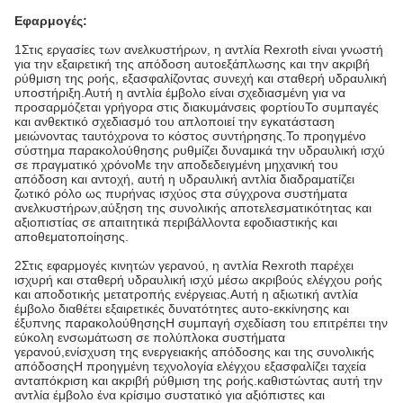
Εφαρμογές:
1Στις εργασίες των ανελκυστήρων, η αντλία Rexroth είναι γνωστή
για την εξαιρετική της απόδοση αυτοεξάπλωσης και την ακριβή
ρύθμιση της ροής, εξασφαλίζοντας συνεχή και σταθερή υδραυλική
υποστήριξη.Αυτή η αντλία έμβολο είναι σχεδιασμένη για να
προσαρμόζεται γρήγορα στις διακυμάνσεις φορτίουΤο συμπαγές
και ανθεκτικό σχεδιασμό του απλοποιεί την εγκατάσταση
μειώνοντας ταυτόχρονα το κόστος συντήρησης.Το προηγμένο
σύστημα παρακολούθησης ρυθμίζει δυναμικά την υδραυλική ισχύ
σε πραγματικό χρόνοΜε την αποδεδειγμένη μηχανική του
απόδοση και αντοχή, αυτή η υδραυλική αντλία διαδραματίζει
ζωτικό ρόλο ως πυρήνας ισχύος στα σύγχρονα συστήματα
ανελκυστήρων,αύξηση της συνολικής αποτελεσματικότητας και
αξιοπιστίας σε απαιτητικά περιβάλλοντα εφοδιαστικής και
αποθεματοποίησης.
2Στις εφαρμογές κινητών γερανού, η αντλία Rexroth παρέχει
ισχυρή και σταθερή υδραυλική ισχύ μέσω ακριβούς ελέγχου ροής
και αποδοτικής μετατροπής ενέργειας.Αυτή η αξιωτική αντλία
έμβολο διαθέτει εξαιρετικές δυνατότητες αυτο-εκκίνησης και
έξυπνης παρακολούθησηςΗ συμπαγή σχεδίαση του επιτρέπει την
εύκολη ενσωμάτωση σε πολύπλοκα συστήματα
γερανού,ενίσχυση της ενεργειακής απόδοσης και της συνολικής
απόδοσηςΗ προηγμένη τεχνολογία ελέγχου εξασφαλίζει ταχεία
ανταπόκριση και ακριβή ρύθμιση της ροής.καθιστώντας αυτή την
αντλία έμβολο ένα κρίσιμο συστατικό για αξιόπιστες και