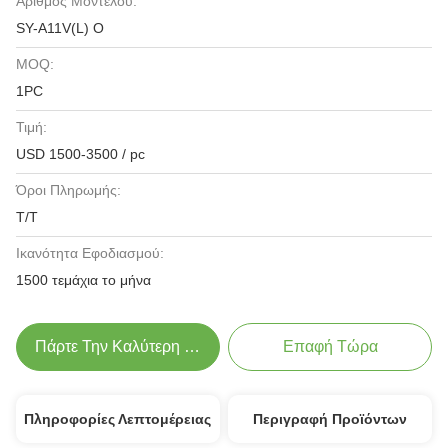
Αριθμός Μοντέλου:
SY-A11V(L) O
MOQ:
1PC
Τιμή:
USD 1500-3500 / pc
Όροι Πληρωμής:
Τ/Τ
Ικανότητα Εφοδιασμού:
1500 τεμάχια το μήνα
Πάρτε Την Καλύτερη Τιμή
Επαφή Τώρα
Πληροφορίες Λεπτομέρειας
Περιγραφή Προϊόντων