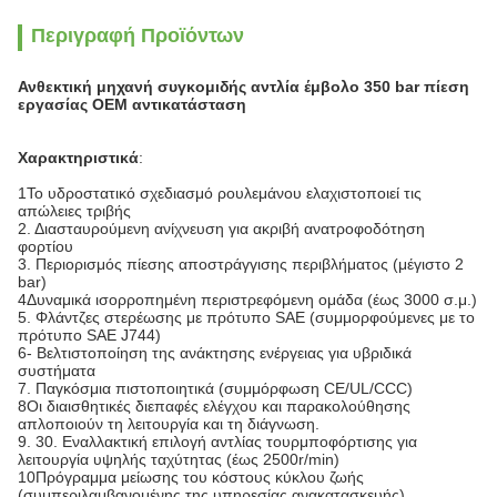
Περιγραφή Προϊόντων
Ανθεκτική μηχανή συγκομιδής αντλία έμβολο 350 bar πίεση
εργασίας OEM αντικατάσταση
Χαρακτηριστικά
:
1Το υδροστατικό σχεδιασμό ρουλεμάνου ελαχιστοποιεί τις
απώλειες τριβής
2. Διασταυρούμενη ανίχνευση για ακριβή ανατροφοδότηση
φορτίου
3. Περιορισμός πίεσης αποστράγγισης περιβλήματος (μέγιστο 2
bar)
4Δυναμικά ισορροπημένη περιστρεφόμενη ομάδα (έως 3000 σ.μ.)
5. Φλάντζες στερέωσης με πρότυπο SAE (συμμορφούμενες με το
πρότυπο SAE J744)
6- Βελτιστοποίηση της ανάκτησης ενέργειας για υβριδικά
συστήματα
7. Παγκόσμια πιστοποιητικά (συμμόρφωση CE/UL/CCC)
8Οι διαισθητικές διεπαφές ελέγχου και παρακολούθησης
απλοποιούν τη λειτουργία και τη διάγνωση.
9. 30. Εναλλακτική επιλογή αντλίας τουρμποφόρτισης για
λειτουργία υψηλής ταχύτητας (έως 2500r/min)
10Πρόγραμμα μείωσης του κόστους κύκλου ζωής
(συμπεριλαμβανομένης της υπηρεσίας ανακατασκευής)