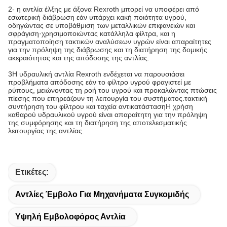
2- η αντλία έλξης με άξονα Rexroth μπορεί να υποφέρει από
εσωτερική διάβρωση εάν υπάρχει κακή ποιότητα υγρού,
οδηγώντας σε υποβάθμιση των μεταλλικών επιφανειών και
σφράγιση·χρησιμοποιώντας κατάλληλα φίλτρα, και η
πραγματοποίηση τακτικών αναλύσεων υγρών είναι απαραίτητες
για την πρόληψη της διάβρωσης και τη διατήρηση της δομικής
ακεραιότητας και της απόδοσης της αντλίας.
3Η υδραυλική αντλία Rexroth ενδέχεται να παρουσιάσει
προβλήματα απόδοσης εάν το φίλτρο υγρού φραγιστεί με
ρύπους, μειώνοντας τη ροή του υγρού και προκαλώντας πτώσεις
πίεσης που επηρεάζουν τη λειτουργία του συστήματος.τακτική
συντήρηση του φίλτρου και ταχεία αντικατάστασηΗ χρήση
καθαρού υδραυλικού υγρού είναι απαραίτητη για την πρόληψη
της συμφόρησης και τη διατήρηση της αποτελεσματικής
λειτουργίας της αντλίας.
Ετικέτες:
Αντλίες Έμβολο Για Μηχανήματα Συγκομιδής
Υψηλή Εμβολοφόρος Αντλία