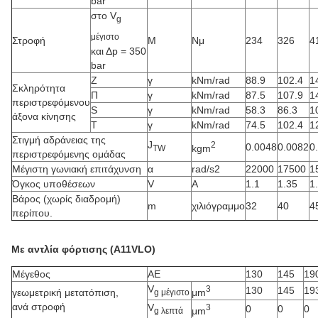
bar
στο V
g
μέγιστο
Στροφή
Μ
Νμ
234
326
4
και Δp = 350
bar
Z
γ
kNm/rad
88.9
102.4
1
Σκληρότητα
Π
γ
kNm/rad
87.5
107.9
1
περιστρεφόμενου
S
γ
kNm/rad
58.3
86.3
1
άξονα κίνησης
Τ
γ
kNm/rad
74.5
102.4
1
Στιγμή αδράνειας της
J
2
0.0048
0.0082
0
kgm
TW
περιστρεφόμενης ομάδας
Μέγιστη γωνιακή επιτάχυνση
α
rad/s2
22000
17500
1
Όγκος υποθέσεων
V
Α
1.1
1.35
1
Βάρος (χωρίς διαδρομή)
m
χιλιόγραμμο
32
40
4
περίπου.
Με αντλία φόρτισης (A11VLO)
Μέγεθος
ΑΕ
130
145
19
V
3
130
145
19
μm
γεωμετρική μετατόπιση,
g μέγιστο
ανά στροφή
V
3
0
0
0
μm
g λεπτά