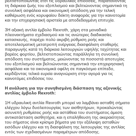
βελτιστοποιώντας έτσι τις υδραυλικές επιδόσεις, παρατείνοντας
τη διάρκεια ζωής του εξοπλισμού και βελτιώνοντας σημαντικά τη
συνολική ασφάλεια και οικονομική απόδοση,για την τελική
καθιέρωση ενός κορυφαίου δείκτη αναφοράς για την καινοτομία
και την επιχειρησιακή αριστεία με αποδεδειγμένη επιτυχία.
3Η αξιακή αντλία έμβολο Rexroth, χάρη στα μοναδικά
πλεονεκτήματα σχεδιασμού και τις ανώτερες διαδικασίες
κατασκευής, παρέχει πολύ ακριβή ρύθμιση ροής και
αποτελεσματική μετατροπή ενέργειας.διασφάλιση σταθερής
παραγωγής κατά τη διάρκεια λειτουργιών υψηλής ταχύτητας και
βαρέος φορτίου, βελτιστοποιώντας παράλληλα τη συνολική
απόδοση του συστήματος, μειώνοντας τα ποσοστά αποτυχίας
του εξοπλισμού και βελτιώνοντας σημαντικά την επιχειρησιακή
ασφάλεια και τα οικονομικά οφέλη σε παγκόσμιο επίπεδο,
κερδίζοντας τελικά ευρεία αναγνώριση στην αγορά για τις
καινοτόμες επιδόσεις του.
Η ανάλυση για την συνηθισμένη διάσπαση της αξονικής
αντλίας έμβολο Rexroth:
1Η υδραυλική αντλία Rexroth μπορεί να λαμβάνει ασταθή σήματα
ελέγχου λόγω δυσλειτουργίας των αισθητήρων, προκαλώντας
ασυνεπή ρυθμίσεις ροής και αστάθεια του συστήματος.άμεση
αντικατάσταση αισθητήρα, και η επαλήθευση της ακεραιότητας
του σήματος είναι κρίσιμα βήματα για την εξάλειψη ασταθών
εισόδων ελέγχου και τη διασφάλιση της λειτουργίας της αντλίας
εντός των σχεδιασμένων παραμέτρων απόδοσης.