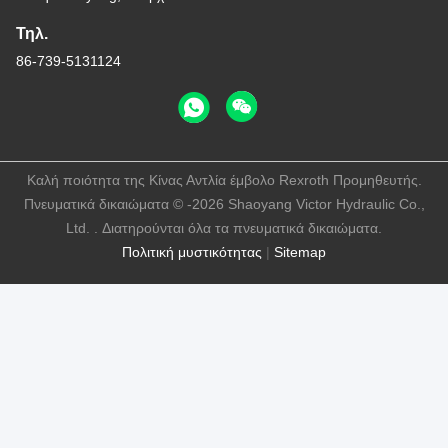
Τηλ.
86-739-5131124
Καλή ποιότητα της Κίνας Αντλία έμβολο Rexroth Προμηθευτής.
Πνευματικά δικαιώματα © -2026 Shaoyang Victor Hydraulic Co.,
Ltd. . Διατηρούνται όλα τα πνευματικά δικαιώματα.
Πολιτική μυστικότητας
|
Sitemap