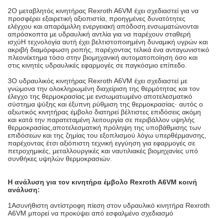
2Ο μεταβλητός κινητήρας Rexroth A6VM έχει σχεδιαστεί για να
προσφέρει εξαιρετική αξιοπιστία, προηγμένες δυνατότητες
ελέγχου και απαράμιλλη ενεργειακή απόδοση.ενσωματώνονται
απρόσκοπτα με υδραυλική αντλία για να παρέχουν σταθερή
ισχύΗ τεχνολογία αυτή έχει βελτιστοποιημένη δυναμική υγρών και
ακριβή διαμόρφωση ροπής, παρέχοντας τελικά ένα ανταγωνιστικό
πλεονέκτημα τόσο στην βιομηχανική αυτοματοποίηση όσο και
στις κινητές υδραυλικές εφαρμογές σε παγκόσμιο επίπεδο.
3Ο υδραυλικός κινητήρας Rexroth A6VM έχει σχεδιαστεί με
γνώμονα την ολοκληρωμένη διαχείριση της θερμότητας και τον
έλεγχο της θερμοκρασίας.με ενσωματωμένο αποτελεσματικό
σύστημα ψύξης και έξυπνη ρύθμιση της θερμοκρασίας· αυτός ο
αξιωτικός κινητήρας έμβολο διατηρεί βέλτιστες επιδόσεις ακόμη
και κατά την παρατεταμένη λειτουργία σε περιβάλλον υψηλής
θερμοκρασίας,αποτελεσματική πρόληψη της υποβάθμισης των
επιδόσεων και της ζημίας του εξοπλισμού λόγω υπερθέρμανσης,
παρέχοντας έτσι αξιόπιστη τεχνική εγγύηση για εφαρμογές σε
πετροχημικές, μεταλλουργικές και ναυτιλιακές βιομηχανίες υπό
συνθήκες υψηλών θερμοκρασιών.
Η ανάλυση για τον κινητήρα έμβολο Rexroth A6VM κοινή
ανάλυση:
1Ασυνήθιστη αντίστροφη πίεση στον υδραυλικό κινητήρα Rexroth
A6VM μπορεί να προκύψει από εσφαλμένο σχεδιασμό