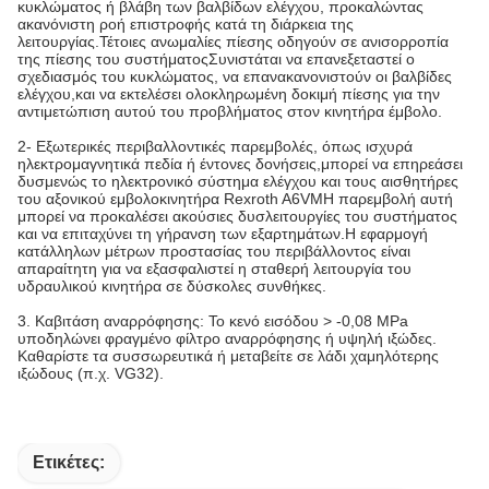
κυκλώματος ή βλάβη των βαλβίδων ελέγχου, προκαλώντας
ακανόνιστη ροή επιστροφής κατά τη διάρκεια της
λειτουργίας.Τέτοιες ανωμαλίες πίεσης οδηγούν σε ανισορροπία
της πίεσης του συστήματοςΣυνιστάται να επανεξεταστεί ο
σχεδιασμός του κυκλώματος, να επανακανονιστούν οι βαλβίδες
ελέγχου,και να εκτελέσει ολοκληρωμένη δοκιμή πίεσης για την
αντιμετώπιση αυτού του προβλήματος στον κινητήρα έμβολο.
2- Εξωτερικές περιβαλλοντικές παρεμβολές, όπως ισχυρά
ηλεκτρομαγνητικά πεδία ή έντονες δονήσεις,μπορεί να επηρεάσει
δυσμενώς το ηλεκτρονικό σύστημα ελέγχου και τους αισθητήρες
του αξονικού εμβολοκινητήρα Rexroth A6VMΗ παρεμβολή αυτή
μπορεί να προκαλέσει ακούσιες δυσλειτουργίες του συστήματος
και να επιταχύνει τη γήρανση των εξαρτημάτων.Η εφαρμογή
κατάλληλων μέτρων προστασίας του περιβάλλοντος είναι
απαραίτητη για να εξασφαλιστεί η σταθερή λειτουργία του
υδραυλικού κινητήρα σε δύσκολες συνθήκες.
3. Καβιτάση αναρρόφησης: Το κενό εισόδου > -0,08 MPa
υποδηλώνει φραγμένο φίλτρο αναρρόφησης ή υψηλή ιξώδες.
Καθαρίστε τα συσσωρευτικά ή μεταβείτε σε λάδι χαμηλότερης
ιξώδους (π.χ. VG32).
Ετικέτες: