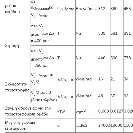
σε
ρεύμα
n
και
q
Επενδύσεις
312
380
455
Ονομασία
v μέγιστο
εισόδου
V
g μέγιστο
στο V
g
και Δp
Τ
Νμ
509
681
891
μέγιστο
= 400 bar
Στροφή
στο V
g
και Δp
Τ
Νμ
446
596
778
μέγιστο
= 350 bar
V
σε
g μέγιστο
γ
kNm/rad
16
21
34
ελάχιστο
V
/2
g
Σκληρότητα
περιστροφής
V
/2 έως 0
g
γ
kNm/rad
48
65
93
ελάχιστο
(διασταλμένο)
Στιγμή αδράνειας για την
J
2
0,008
0.0127
0.02
kgm
TW
περιστρεφόμενη ομάδα
Μέγιστη γωνιακή
α
rad/s2
24000
19000
110
επιτάχυνση