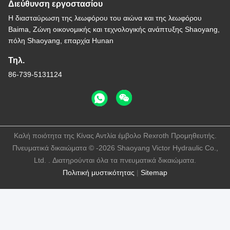
Διεύθυνση εργοστασίου
Η διασταύρωση της λεωφόρου του αιώνα και της λεωφόρου
Baima, Ζώνη οικονομικής και τεχνολογικής ανάπτυξης Shaoyang,
πόλη Shaoyang, επαρχία Hunan
Τηλ.
86-739-5131124
Καλή ποιότητα της Κίνας Αντλία έμβολο Rexroth Προμηθευτής.
Πνευματικά δικαιώματα © -2026 Shaoyang Victor Hydraulic Co.,
Ltd. . Διατηρούνται όλα τα πνευματικά δικαιώματα.
Πολιτική μυστικότητας
|
Sitemap