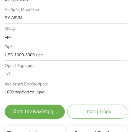
Αριθμός Μοντέλου:
SY-A6VM
MOQ:
1pc
Τιμή:
USD 1000-3000 / pc
Όροι Πληρωμής:
Τ/Τ
Ικανότητα Εφοδιασμού:
1000 τεμάχια το μήνα
Πάρτε Την Καλύτερη Τιμή
Επαφή Τώρα