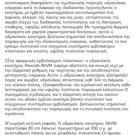
ανταπόκριση.διασφάλιση της σχολαστικής παροχής υδραυλικής
ενέργειας κατά τη διάρκεια της διαδικασίας έγχυσηςΑυτός ο
κινητήρας με έμβολο προσαρμόζεται αποτελεσματικά στις
ξαφνικές αλλαγές της πίεσης και της ροής, επιτρέποντας τον
ακριβή έλεγχο της διαδικασίας τυποποίησης και τη διατήρηση
σταθερής, υψηλής απόδοσης λειτουργίας.Με προηγμένη θερμική
διαχείριση και χαμηλά χαρακτηριστικά δονήσεων, αυτός ο
υδραυλικός κινητήρας βελτιώνει σημαντικά την αποδοτικότητα της
παραγωγής και την εξοικονόμηση ενέργειας, καθιστώντας το ένα
κρίσιμο συστατικό στα σύγχρονα συστήματα εμβολιασμού
πλαστικών για συνεπή, υψηλής ποιότητας παραγωγή.
2Στις εφαρμογές εμβολιασμού πλαστικών, ο υδραυλικός
κινητήρας Rexroth A6VM παρέχει αξιόπιστη και συνεχή ισχύ με
την εξαιρετική ρύθμιση της ταχύτητας και την αποδοτικότητα
μετατροπής ενέργειας.Αυτός ο υδραυλικός κινητήρας εξασφαλίζει
ταχείς και ακριβείς υδραυλικές απαντήσεις καθ 'όλη τη διάρκεια
του κύκλου ένεσης, εξασφαλίζοντας την σχολαστική εκτέλεση κάθε
λεπτομέρειας για την υψηλής ποιότητας παραγωγή καλούπιων.Ο
προηγμένος σχεδιασμός και η εξαιρετική αντοχή του κάνουν
αυτόν τον αξιακό έμβολο κινητήρα βασικό συστατικό των
σύγχρονων συστημάτων εμβολιασμού, βελτιώνοντας σημαντικά
την αποδοτικότητα της παραγωγής και τη συνολική ποιότητα του
προϊόντος.
3Γεωργική κοπτική κεφαλή: Ο υδραυλικός κινητήρας A6VM
περιστρέφει 80 cm δίσκους πριονιστήρων με 200 σ.μ. με
αντιστάθμιση πίεσης για τις μεταβολές πυκνότητας.Οι άμυλες