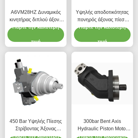
A6VM28HZ Δυναμικός
Υψηλής αποδοτικότητας
κινητήρας διπλού άξονα
πονηρός άξονας πίεση
με έλεγχο δύο σημείων
Πάρτε την καλύτερη
κινητήρα έμβολο 400bar
Πάρτε την καλύτερη
για κινητά μηχανήματα
τιμή
τιμή
450 Bar Υψηλής Πίεσης
300bar Bent Axis
Στρίβοντας Άξονας
Hydraulic Piston Motor
Πάρτε την καλύτερη
Στρίβοντας Μηχανή
Πάρτε την καλύτερη
A2FM107 107cc με