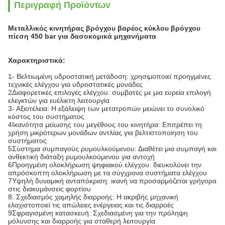
Περιγραφή Προϊόντων
Μεταλλικός κινητήρας βρόγχου βαρέος κύκλου βρόγχου
πίεση 450 bar για δασοκομικά μηχανήματα
Χαρακτηριστικά:
1- Βελτιωμένη υδροστατική μετάδοση: χρησιμοποιεί προηγμένες
τεχνικές ελέγχου για υδροστατικές μονάδες
2Διαφορετικές επιλογές ελέγχου: συμβατές με μια ευρεία επιλογή
ελεγκτών για ευέλικτη λειτουργία
3- Αξιοτέλεια: Η εξάλειψη των μετατροπών μειώνει το συνολικό
κόστος του συστήματος
4Ικανότητα μείωσης του μεγέθους του κινητήρα: Επιτρέπει τη
χρήση μικρότερων μονάδων αντλίας για βελτιστοποίηση του
συστήματος
5Σύστημα συμπαγούς ρυμουλκούμενου: Διαθέτει μια συμπαγή και
ανθεκτική διάταξη ρυμουλκούμενου για αντοχή
6Προηγμένη ολοκλήρωση ψηφιακού ελέγχου: διευκολύνει την
απρόσκοπτη ολοκλήρωση με τα σύγχρονα συστήματα ελέγχου
7Υψηλή δυναμική ανταπόκριση: ικανή να προσαρμόζεται γρήγορα
στις διακυμάνσεις φορτίου
8. Σχεδιασμός χαμηλής διαρροής: Η ακριβής μηχανική
ελαχιστοποιεί τις απώλειες ενέργειας και τις διαρροές
9Σφραγισμένη κατασκευή: Σχεδιασμένη για την πρόληψη
μόλυνσης και διαρροής για σταθερή λειτουργία