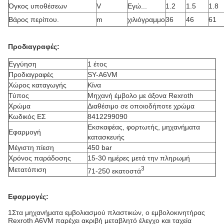
Όγκος υποθέσεων
V
Εγώ...
1.2
1.5
1.8
Βάρος περίπου.
m
χιλιόγραμμο
36
46
61
Προδιαγραφές:
Εγγύηση
1 έτος
Προδιαγραφές
SY-A6VM
Χώρος καταγωγής
Κίνα
Τύπος
Μηχανή έμβολο με άξονα Rexroth
Χρώμα
Διαθέσιμο σε οποιοδήποτε χρώμα
Κωδικός ΕΣ
8412299090
Εκσκαφέας, φορτωτής, μηχανήματα
Εφαρμογή
κατασκευής
Μέγιστη πίεση
450 bar
Χρόνος παράδοσης
15-30 ημέρες μετά την πληρωμή
3
Μετατόπιση
71-250 εκατοστά
Εφαρμογές:
1Στα μηχανήματα εμβολιασμού πλαστικών, ο εμβολοκινητήρας
Rexroth A6VM παρέχει ακριβή μεταβλητό έλεγχο και ταχεία