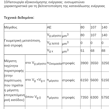
10Λειτουργία εξοικονόμησης ενέργειας: ενσωματώνει
χαρακτηριστικά για τη βελτιστοποίηση της κατανάλωσης ενέργειας
Τεχνικά δεδομένα:
Μέγεθος
ΑΕ
80
107
140
V
3
80
107
140
μm
g μέγιστο
Γεωμετρική μετατόπιση,
V
3
0
0
0
μm
g λεπτά
ανά στροφή
V
3
51
68
88
μm
g x
Μέγιστη
στο V
n
στροφές
3900
3550
325
g μέγιστο
Ονομασία
ταχύτητα
περιστροφής
(στην
στο V
<
V
n
στροφές
6150
5600
515
περίπτωση
g
g x
μέγιστο
που τηρείται
η μέγιστη
επιτρεπόμενη
όπου V
n
στροφές
7350
6300
575
g 0
μέγιστο
ροή εισόδου)