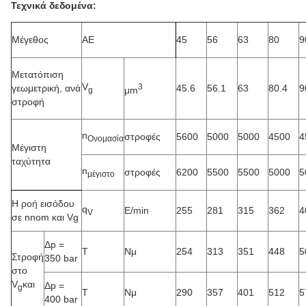
Τεχνικά δεδομένα:
Μέγεθος
ΑΕ
45
56
63
80
9
Μετατόπιση
V
3
γεωμετρική, ανά
45.6
56.1
63
80.4
9
μm
g
στροφή
n
στροφές
5600
5000
5000
4500
4
Ονομασία
Μέγιστη
ταχύτητα
n
στροφές
6200
5500
5500
5000
5
μέγιστο
Η ροή εισόδου
q
Ε/min
255
281
315
362
4
V
σε nnom και Vg
Δp =
Τ
Νμ
254
313
351
448
5
Στροφή
350 bar
στο
V
και
Δp =
g
Τ
Νμ
290
357
401
512
5
400 bar