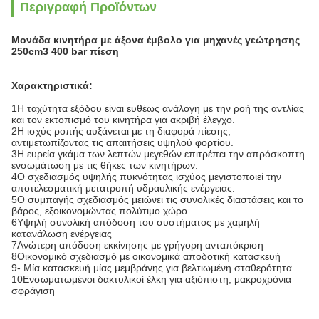
Περιγραφή Προϊόντων
Μονάδα κινητήρα με άξονα έμβολο για μηχανές γεώτρησης
250cm3 400 bar πίεση
Χαρακτηριστικά:
1Η ταχύτητα εξόδου είναι ευθέως ανάλογη με την ροή της αντλίας
και τον εκτοπισμό του κινητήρα για ακριβή έλεγχο.
2Η ισχύς ροπής αυξάνεται με τη διαφορά πίεσης,
αντιμετωπίζοντας τις απαιτήσεις υψηλού φορτίου.
3Η ευρεία γκάμα των λεπτών μεγεθών επιτρέπει την απρόσκοπτη
ενσωμάτωση με τις θήκες των κινητήρων.
4Ο σχεδιασμός υψηλής πυκνότητας ισχύος μεγιστοποιεί την
αποτελεσματική μετατροπή υδραυλικής ενέργειας.
5Ο συμπαγής σχεδιασμός μειώνει τις συνολικές διαστάσεις και το
βάρος, εξοικονομώντας πολύτιμο χώρο.
6Υψηλή συνολική απόδοση του συστήματος με χαμηλή
κατανάλωση ενέργειας
7Ανώτερη απόδοση εκκίνησης με γρήγορη ανταπόκριση
8Οικονομικό σχεδιασμό με οικονομικά αποδοτική κατασκευή
9- Μία κατασκευή μίας μεμβράνης για βελτιωμένη σταθερότητα
10Ενσωματωμένοι δακτυλικοί έλκη για αξιόπιστη, μακροχρόνια
σφράγιση