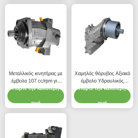
συγκομιδής
Μεταλλικός κινητήρας με
Χαμηλός θόρυβος Αξιακό
έμβολο 107 cc/rpm για
έμβολο Υδραυλικός
Πάρτε την καλύτερη
βαρύ φορτίο
Πάρτε την καλύτερη
κινητήρας 400 bar
Συμπίεση σχεδιασμού για
τιμή
χιονοτριβεία
τιμή