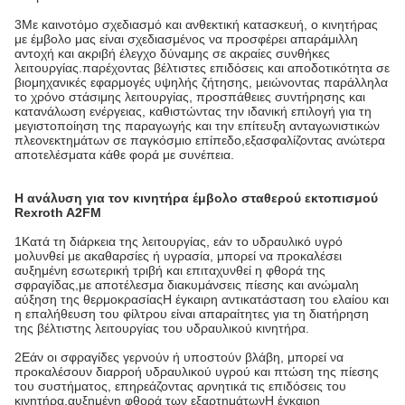
3Με καινοτόμο σχεδιασμό και ανθεκτική κατασκευή, ο κινητήρας
με έμβολο μας είναι σχεδιασμένος να προσφέρει απαράμιλλη
αντοχή και ακριβή έλεγχο δύναμης σε ακραίες συνθήκες
λειτουργίας.παρέχοντας βέλτιστες επιδόσεις και αποδοτικότητα σε
βιομηχανικές εφαρμογές υψηλής ζήτησης, μειώνοντας παράλληλα
το χρόνο στάσιμης λειτουργίας, προσπάθειες συντήρησης και
κατανάλωση ενέργειας, καθιστώντας την ιδανική επιλογή για τη
μεγιστοποίηση της παραγωγής και την επίτευξη ανταγωνιστικών
πλεονεκτημάτων σε παγκόσμιο επίπεδο,εξασφαλίζοντας ανώτερα
αποτελέσματα κάθε φορά με συνέπεια.
Η ανάλυση για τον κινητήρα έμβολο σταθερού εκτοπισμού
Rexroth A2FM
1Κατά τη διάρκεια της λειτουργίας, εάν το υδραυλικό υγρό
μολυνθεί με ακαθαρσίες ή υγρασία, μπορεί να προκαλέσει
αυξημένη εσωτερική τριβή και επιταχυνθεί η φθορά της
σφραγίδας,με αποτέλεσμα διακυμάνσεις πίεσης και ανώμαλη
αύξηση της θερμοκρασίαςΗ έγκαιρη αντικατάσταση του ελαίου και
η επαλήθευση του φίλτρου είναι απαραίτητες για τη διατήρηση
της βέλτιστης λειτουργίας του υδραυλικού κινητήρα.
2Εάν οι σφραγίδες γερνούν ή υποστούν βλάβη, μπορεί να
προκαλέσουν διαρροή υδραυλικού υγρού και πτώση της πίεσης
του συστήματος, επηρεάζοντας αρνητικά τις επιδόσεις του
κινητήρα.αυξημένη φθορά των εξαρτημάτωνΗ έγκαιρη