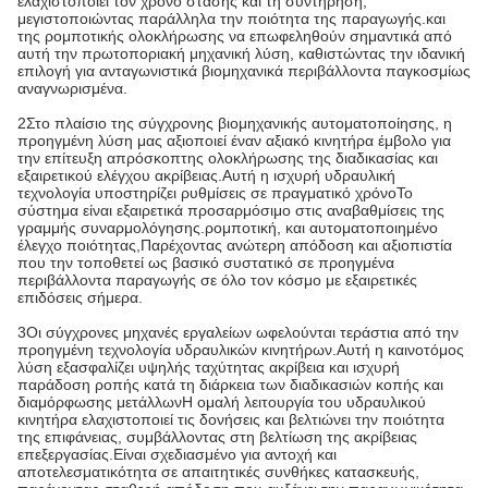
ελαχιστοποιεί τον χρόνο στάσης και τη συντήρηση,
μεγιστοποιώντας παράλληλα την ποιότητα της παραγωγής.και
της ρομποτικής ολοκλήρωσης να επωφεληθούν σημαντικά από
αυτή την πρωτοποριακή μηχανική λύση, καθιστώντας την ιδανική
επιλογή για ανταγωνιστικά βιομηχανικά περιβάλλοντα παγκοσμίως
αναγνωρισμένα.
2Στο πλαίσιο της σύγχρονης βιομηχανικής αυτοματοποίησης, η
προηγμένη λύση μας αξιοποιεί έναν αξιακό κινητήρα έμβολο για
την επίτευξη απρόσκοπτης ολοκλήρωσης της διαδικασίας και
εξαιρετικού ελέγχου ακρίβειας.Αυτή η ισχυρή υδραυλική
τεχνολογία υποστηρίζει ρυθμίσεις σε πραγματικό χρόνοΤο
σύστημα είναι εξαιρετικά προσαρμόσιμο στις αναβαθμίσεις της
γραμμής συναρμολόγησης.ρομποτική, και αυτοματοποιημένο
έλεγχο ποιότητας,Παρέχοντας ανώτερη απόδοση και αξιοπιστία
που την τοποθετεί ως βασικό συστατικό σε προηγμένα
περιβάλλοντα παραγωγής σε όλο τον κόσμο με εξαιρετικές
επιδόσεις σήμερα.
3Οι σύγχρονες μηχανές εργαλείων ωφελούνται τεράστια από την
προηγμένη τεχνολογία υδραυλικών κινητήρων.Αυτή η καινοτόμος
λύση εξασφαλίζει υψηλής ταχύτητας ακρίβεια και ισχυρή
παράδοση ροπής κατά τη διάρκεια των διαδικασιών κοπής και
διαμόρφωσης μετάλλωνΗ ομαλή λειτουργία του υδραυλικού
κινητήρα ελαχιστοποιεί τις δονήσεις και βελτιώνει την ποιότητα
της επιφάνειας, συμβάλλοντας στη βελτίωση της ακρίβειας
επεξεργασίας.Είναι σχεδιασμένο για αντοχή και
αποτελεσματικότητα σε απαιτητικές συνθήκες κατασκευής,