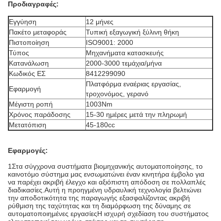
Προδιαγραφές:
Εγγύηση
12 μήνες
Πακέτο μεταφοράς
Τυπική εξαγωγική ξύλινη θήκη
Πιστοποίηση
ISO9001: 2000
Τύπος
Μηχανήματα κατασκευής
Κατανάλωση
2000-3000 τεμάχια/μήνα
Κωδικός ΕΣ
8412299090
Πλατφόρμα εναέριας εργασίας,
Εφαρμογή
τροχονόμος, γερανό
Μέγιστη ροπή
1003Nm
Χρόνος παράδοσης
15-30 ημέρες μετά την πληρωμή
Μετατόπιση
45-180cc
Εφαρμογές:
1Στα σύγχρονα συστήματα βιομηχανικής αυτοματοποίησης, το
καινοτόμο σύστημα μας ενσωματώνει έναν κινητήρα έμβολο για
να παρέχει ακριβή έλεγχο και αξιόπιστη απόδοση σε πολλαπλές
διαδικασίες.Αυτή η προηγμένη υδραυλική τεχνολογία βελτιώνει
την αποδοτικότητα της παραγωγής εξασφαλίζοντας ακριβή
ρύθμιση της ταχύτητας και τη διαμόρφωση της δύναμης σε
αυτοματοποιημένες εργασίεςΗ ισχυρή σχεδίαση του συστήματος