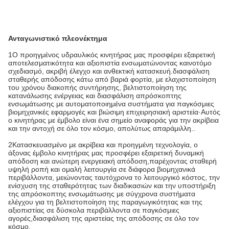
Ανταγωνιστικό πλεονέκτημα
1Ο προηγμένος υδραυλικός κινητήρας μας προσφέρει εξαιρετική
αποτελεσματικότητα και αξιοπιστία ενσωματώνοντας καινοτόμο
σχεδιασμό, ακριβή έλεγχο και ανθεκτική κατασκευή.διασφάλιση
σταθερής απόδοσης κάτω από βαριά φορτία, με ελαχιστοποίηση
του χρόνου διακοπής συντήρησης, βελτιστοποίηση της
κατανάλωσης ενέργειας και διασφάλιση απρόσκοπτης
ενσωμάτωσης με αυτοματοποιημένα συστήματα για παγκόσμιες
βιομηχανικές εφαρμογές και βιώσιμη επιχειρησιακή αριστεία·Αυτός
ο κινητήρας με έμβολο είναι ένα σημείο αναφοράς για την ακρίβεια
και την αντοχή σε όλο τον κόσμο, απολύτως απαράμιλλη..
2Κατασκευασμένο με ακρίβεια και προηγμένη τεχνολογία, ο
άξονας έμβολο κινητήρας μας προσφέρει εξαιρετική δυναμική
απόδοση και ανώτερη ενεργειακή απόδοση,παρέχοντας σταθερή
υψηλή ροπή και ομαλή λειτουργία σε διάφορα βιομηχανικά
περιβάλλοντα, μειώνοντας ταυτόχρονα το λειτουργικό κόστος, την
ενίσχυση της σταθερότητας των διαδικασιών και την υποστήριξη
της απρόσκοπτης ενσωμάτωσης με σύγχρονα συστήματα
ελέγχου για τη βελτιστοποίηση της παραγωγικότητας και της
αξιοπιστίας σε δύσκολα περιβάλλοντα σε παγκόσμιες
αγορές,διασφάλιση της αριστείας της απόδοσης σε όλο τον
κόσμο.