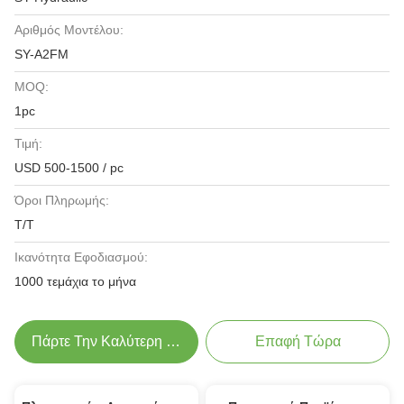
Αριθμός Μοντέλου:
SY-A2FM
MOQ:
1pc
Τιμή:
USD 500-1500 / pc
Όροι Πληρωμής:
Τ/Τ
Ικανότητα Εφοδιασμού:
1000 τεμάχια το μήνα
Πάρτε Την Καλύτερη Τιμή
Επαφή Τώρα