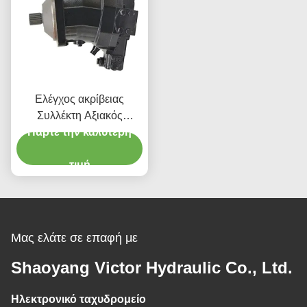
Ελέγχος ακρίβειας
Συλλέκτη Αξιακός
κινητήρας έμβολο 596Nm
Πάρτε την καλύτερη
Για γεωργικές εφαρμογές
τιμή
Μας ελάτε σε επαφή με
Shaoyang Victor Hydraulic Co., Ltd.
Ηλεκτρονικό ταχυδρομείο