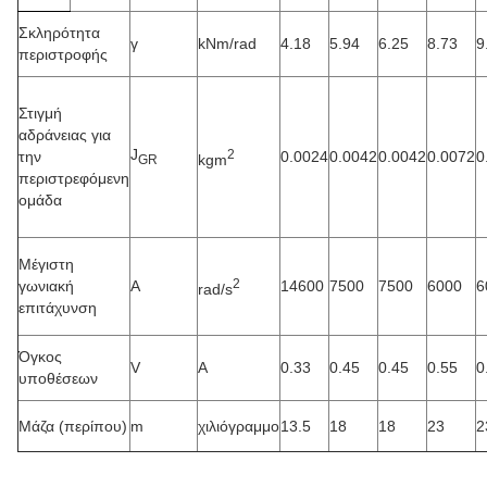
Σκληρότητα
γ
kNm/rad
4.18
5.94
6.25
8.73
9
περιστροφής
Στιγμή
αδράνειας για
J
2
την
0.0024
0.0042
0.0042
0.0072
0
kgm
GR
περιστρεφόμενη
ομάδα
Μέγιστη
2
γωνιακή
Α
14600
7500
7500
6000
6
rad/s
επιτάχυνση
Όγκος
V
Α
0.33
0.45
0.45
0.55
0
υποθέσεων
Μάζα (περίπου)
m
χιλιόγραμμο
13.5
18
18
23
2