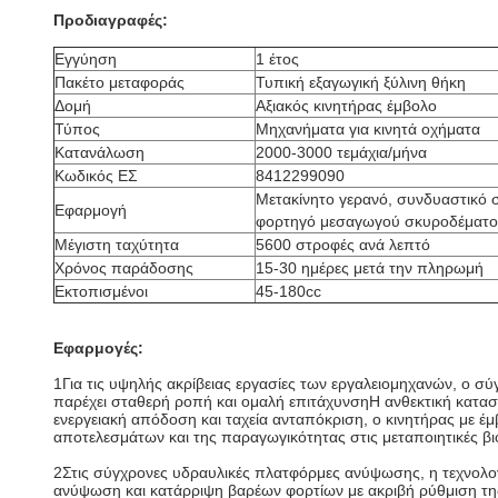
Προδιαγραφές:
Εγγύηση
1 έτος
Πακέτο μεταφοράς
Τυπική εξαγωγική ξύλινη θήκη
Δομή
Αξιακός κινητήρας έμβολο
Τύπος
Μηχανήματα για κινητά οχήματα
Κατανάλωση
2000-3000 τεμάχια/μήνα
Κωδικός ΕΣ
8412299090
Μετακίνητο γερανό, συνδυαστικό 
Εφαρμογή
φορτηγό μεσαγωγού σκυροδέματο
Μέγιστη ταχύτητα
5600 στροφές ανά λεπτό
Χρόνος παράδοσης
15-30 ημέρες μετά την πληρωμή
Εκτοπισμένοι
45-180cc
Εφαρμογές:
1Για τις υψηλής ακρίβειας εργασίες των εργαλειομηχανών, ο σύ
παρέχει σταθερή ροπή και ομαλή επιτάχυνσηΗ ανθεκτική κατασκ
ενεργειακή απόδοση και ταχεία ανταπόκριση, ο κινητήρας με έ
αποτελεσμάτων και της παραγωγικότητας στις μεταποιητικές β
2Στις σύγχρονες υδραυλικές πλατφόρμες ανύψωσης, η τεχνολογί
ανύψωση και κατάρριψη βαρέων φορτίων με ακριβή ρύθμιση της 