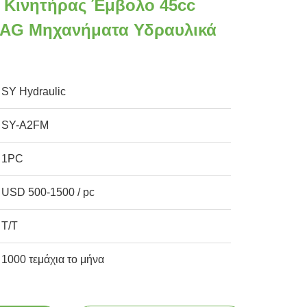
 Κινητήρας Έμβολο 45cc
 AG Μηχανήματα Υδραυλικά
SY Hydraulic
SY-A2FM
1PC
USD 500-1500 / pc
Τ/Τ
1000 τεμάχια το μήνα