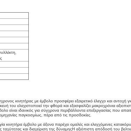
συλλέκτη,
ς
γχρονος κινητήρας με έμβολο προσφέρει εξαιρετικό έλεγχο και αντοχή 
ευή του ελαχιστοποιεί την φθορά και εξασφαλίζει μακροχρόνια αξιοπι
μβολο είναι ιδανικός για σύγχρονα περιβάλλοντα επεξεργασίας που απα
ιομηχανίες παγκοσμίως, πέρα από τις προσδοκίες.
α κινητήρα έμβολο με άξονα παρέχει ομαλές και ελεγχόμενες κατακόρυ
ταχύτητας και διαχείριση της δύναμηςΗ αξιόπιστη απόδοσή του βελτιώνε