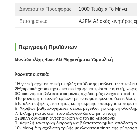
Δυνατότητα Προσφοράς:
1000 Τεμάχια Το Μήνα
Επισημαίνω:
Α2FM Αξιακός κινητήρας 
Περιγραφή Προϊόντων
Μονάδα έλξης 45cc AG Μηχανήματα Υδραυλική
Χαρακτηριστικά:
1Η γενική αρχιτεκτονική υψηλής απόδοσης μειώνει την απώλεια 
2Εξαιρετικά χαρακτηριστικά εκκίνησης επιτρέπουν ομαλή, χωρίς
3Ο οικονομικά βελτιστοποιημένος σχεδιασμός ελαχιστοποιεί τ
4Το μονότμητο κωνικό έμβολο με ενσωματωμένους δακτυλίους 
5Τα υλικά υψηλής ποιότητας και η ακριβής επεξεργασία παρατεί
6- Ακριβώς βαθμολογημένες σειρές μεγεθών για ακριβή ολοκλ
7. Σκληρή κατασκευή που εξασφαλίζει υψηλή αντοχή
8Υψηλή δυναμική ανταπόκριση για ταχεία λειτουργία
9. Χαμηλή εσωτερική διαρροή για βελτιστοποιημένη απόδοση 
10- Μειωμένη σχεδίαση τριβής με ελαχιστοποίηση της φθοράς