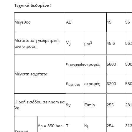
Τεχνικά δεδομένα:
Μέγεθος
ΑΕ
45
56
Μετατόπιση γεωμετρική,
V
3
45.6
56.
μm
g
ανά στροφή
n
στροφές
5600
50
Ονομασία
Μέγιστη ταχύτητα
n
στροφές
6200
55
μέγιστο
Η ροή εισόδου σε nnom και
q
Ε/min
255
28
V
Vg
Δp = 350 bar
Τ
Νμ
254
31