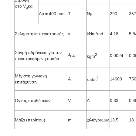
Στροφή
στο V
και
g
Δp = 400 bar
Τ
Νμ
290
35
Σκληρότητα περιστροφής
γ
kNm/rad
4.18
5.9
Στιγμή αδράνειας για την
J
2
0.0024
0.0
kgm
GR
περιστρεφόμενη ομάδα
Μέγιστη γωνιακή
2
Α
14600
75
rad/s
επιτάχυνση
Όγκος υποθέσεων
V
Α
0.33
0.4
Μάζα (περίπου)
m
χιλιόγραμμο
13.5
18