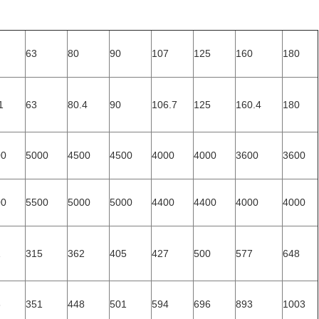
63
80
90
107
125
160
180
1
63
80.4
90
106.7
125
160.4
180
00
5000
4500
4500
4000
4000
3600
3600
00
5500
5000
5000
4400
4400
4000
4000
1
315
362
405
427
500
577
648
3
351
448
501
594
696
893
1003