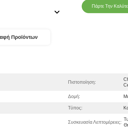
Πάρτε Την Καλύτε
ραφή Προϊόντων
Ch
Πιστοποίηση:
Ce
Δομή:
Μ
Τύπος:
Κ
Τ
Συσκευασία Λεπτομέρειες:
Θ