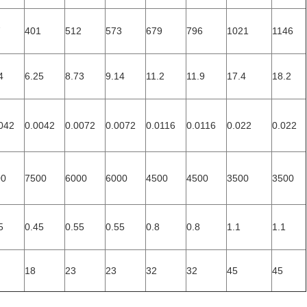
7
401
512
573
679
796
1021
1146
4
6.25
8.73
9.14
11.2
11.9
17.4
18.2
042
0.0042
0.0072
0.0072
0.0116
0.0116
0.022
0.022
00
7500
6000
6000
4500
4500
3500
3500
5
0.45
0.55
0.55
0.8
0.8
1.1
1.1
18
23
23
32
32
45
45