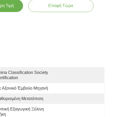
ρη Τιμή
Επαφή Τώρα
ina Classification Society 
rtification
ε Αξονικό Έμβολο Μηχανή
αθορισμένη Μετατόπιση
υπική Εξαγωγική Ξύλινη 
ήκη