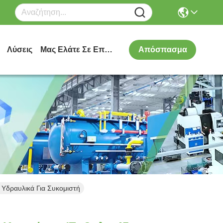
Λύσεις
Μας Ελάτε Σε Επαφή Με
Απόσπασμα
Υδραυλικά Για Συκομιστή