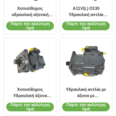
Χυτοσίδηρος
A11V(L) O130
υδραυλική αξονική
Υδραυλική αντλία
αντλία με μεταβλητό
μεταβλητού άξονα με
Πάρτε την καλύτερη
Πάρτε την καλύτερη
έμβολο 2200 στροφές
έμβολο για ναυτική
τιμή
τιμή
ανά λεπτό για κινητά
υδραυλική μηχανή
μηχανήματα
350bar
Χυτοσίδηρος
Υδραυλική αντλία με
Υδραυλική άξονα
άξονα με
αντλία έμβολο
εμβολοφόρο
Πάρτε την καλύτερη
Πάρτε την καλύτερη
Rexroth A11V(L) O Για
εμβολοφόρο
τιμή
τιμή
μηχανήματα
εμβολοφόρο