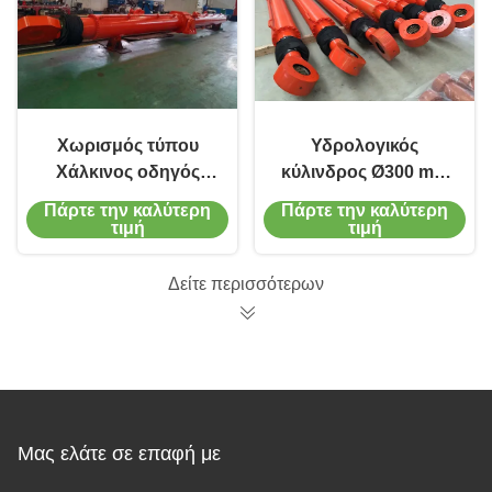
Χωρισμός τύπου
Υδρολογικός
Χάλκινος οδηγός
κύλινδρος Ø300 mm
Bush Conservancy
για λειτουργίες
Πάρτε την καλύτερη
Πάρτε την καλύτερη
υδραυλικός
βαλβίδας καταπακτή
τιμή
τιμή
κύλινδρος με
προστασία από τη
Δείτε περισσότερων
διάβρωση C5-M
Μας ελάτε σε επαφή με