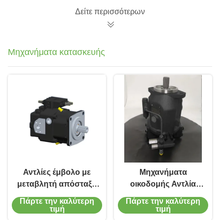
κατασκευής
εμβολοφόρο
Δείτε περισσότερων
εμβολοφόρο
εμβολοφόρο
εμβολοφόρο
Μηχανήματα κατασκευής
εμβολοφόρο
εμβολοφόρο
Αντλίες έμβολο με
Μηχανήματα
μεταβλητή απόσταξη
οικοδομής Αντλία
A11VO75 2550
έλασης χυτοσίδηρου
Πάρτε την καλύτερη
Πάρτε την καλύτερη
στροφές ανά λεπτό
280 bar
τιμή
τιμή
για μηχανήματα
Φθοροελαστομερές