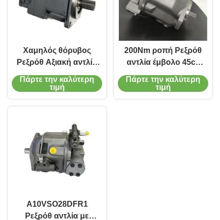
Χαμηλός θόρυβος
200Nm ροπή Ρεξρόθ
Ρεξρόθ Αξιακή αντλία
αντλία έμβολο 45cc
έμβολο για
χυτοσίδηρο σώμα για
Πάρτε την καλύτερη
Πάρτε την καλύτερη
υδροστατικές
εξοπλισμό εξόρυξης
τιμή
τιμή
οδήγηση αντλία
φορτηγό
Α10VSO28DFR1
Ρεξρόθ αντλία με