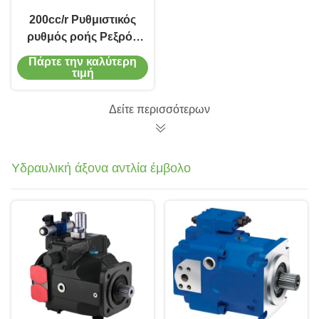
200cc/r Ρυθμιστικός
ρυθμός ροής Ρεξρόθ
Αξιακός κινητήρας
Πάρτε την καλύτερη
έμβολο για εξοπλισμό
τιμή
εξόρυξης
Δείτε περισσότερων
Υδραυλική άξονα αντλία έμβολο