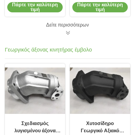
έμβολο 145 Cc/Rev
μεταβλητού
Πάρτε την καλύτερη
Πάρτε την καλύτερη
Σύστημα ελέγχου
διαστήματος
τιμή
τιμή
ροής κλειστού
χυτοσιδήρου για
βρόχου
βιομηχανικά
Δείτε περισσότερων
μηχανήματα
Γεωργικός άξονας κινητήρας έμβολο
Σχεδιασμός
Χυτοσίδηρο
λυγισμένου άξονα
Γεωργικό Αξιακό