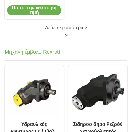
έμβολο χυτοσίδηρο
Πάρτε την καλύτερη
για συστήματα
τιμή
μηχανών κατασκευής
Δείτε περισσότερων
Μηχανή έμβολο Rexroth
Υδραυλικός
Σιδηροσίδηρο Ρεξρόθ
κινητήρας με έμβολο
ακτινοβολητικός