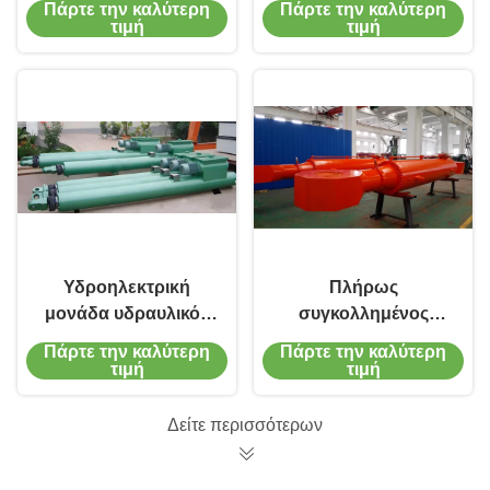
Πάρτε την καλύτερη
Πάρτε την καλύτερη
άνθρακα για τον
κύλινδρος 200 mm
τιμή
τιμή
έλεγχο πύλης
φράγματος
Υδροηλεκτρική
Πλήρως
μονάδα υδραυλικός
συγκολλημένος
κύλινδρος για
υδροηλεκτρικός
Πάρτε την καλύτερη
Πάρτε την καλύτερη
συστήματα ελέγχου
υδραυλικός
τιμή
τιμή
πύλης φράγματος
κύλινδρος με
εργασιακή πίεση 16-
Δείτε περισσότερων
45MPa