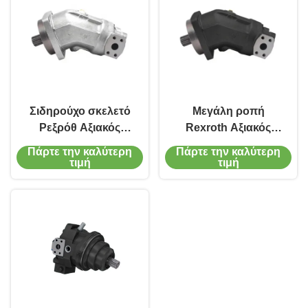
Σιδηρούχο σκελετό
Μεγάλη ροπή
Ρεξρόθ Αξιακός
Rexroth Αξιακός
έμβολο κινητήρας
κινητήρας έμβολο
Πάρτε την καλύτερη
Πάρτε την καλύτερη
A2FM56 5000rpm Για
A2FM Υδραυλικός
τιμή
τιμή
κινητά μηχανήματα
κινητήρας 160cc
Κινητός εξοπλισμός