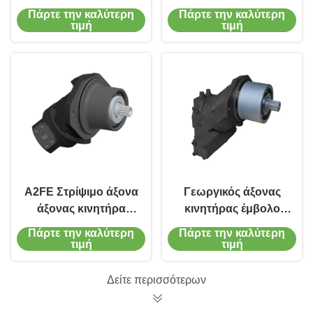
Υδραυλικός άξονας
Στρίφτη Μηχανής
Πάρτε την καλύτερη
Πάρτε την καλύτερη
έμβολο 107cc για
Ανθεκτικός στη
τιμή
τιμή
γεωργικό εξοπλισμό
διάβρωση
Σχεδιασμός
Στρίφματος
A2FE Στρίψιμο άξονα
Γεωργικός άξονας
άξονας κινητήρα
κινητήρας έμβολο
έμβολο ακριβής
υψηλής ροπής 160cc
Πάρτε την καλύτερη
Πάρτε την καλύτερη
έλεγχος ροής για
για δασικές
τιμή
τιμή
συγκομιδές
εφαρμογές
Δείτε περισσότερων