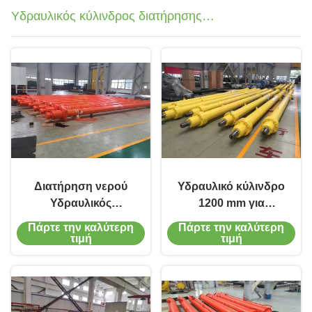
Υδραυλικός κύλινδρος διατήρησης
νερού
Διατήρηση νερού
Υδραυλικό κύλινδρο
Υδραυλικός
1200 mm για
κύλινδρος με έμβολο
λειτουργία βαλβίδας
Πάρτε την καλύτερη
Πάρτε την καλύτερη
150T χωρητικότητα
καταφραγμού
τιμή
τιμή
Ατσάλινη λειτουργία
κατακλυσμού