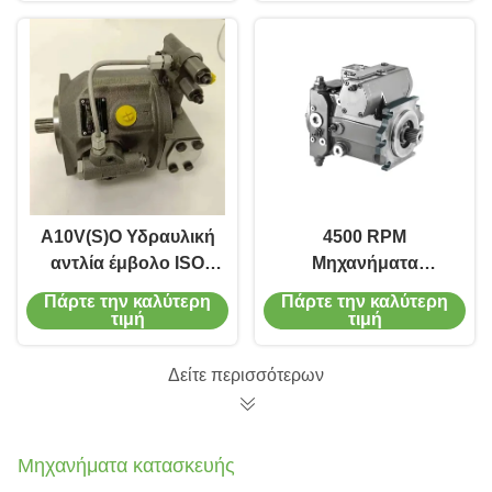
κατασκευής
υλικό σφραγίδας
A10V(S)O Υδραυλική
4500 RPM
αντλία έμβολο ISO
Μηχανήματα
3300 στροφές / λεπτό
κατασκευής αντλία
Πάρτε την καλύτερη
Πάρτε την καλύτερη
Χρήση μηχανών
έμβολο Rexroth
τιμή
τιμή
κατασκευής
A4VG υδραυλική
αντλία έμβολο
Δείτε περισσότερων
Μηχανήματα κατασκευής