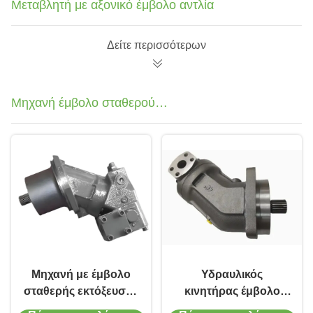
Μεταβλητή με αξονικό έμβολο αντλία
Δείτε περισσότερων
Μηχανή έμβολο σταθερού
διαστήματος
Μηχανή με έμβολο
Υδραυλικός
σταθερής εκτόξευσης
κινητήρας έμβολο
A2FE 400 bar για
σταθερού διατόπου