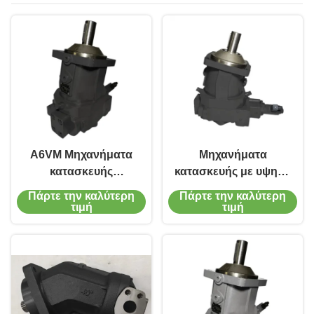
Α6VM Μηχανήματα
Μηχανήματα
κατασκευής
κατασκευής με υψηλή
κινητήρας έμβολο
ροπή Μηχανή με
Πάρτε την καλύτερη
Πάρτε την καλύτερη
71mL/r Ρυθμός ροής
έμβολο 3550 στροφές
τιμή
τιμή
Αντικροσιόν
ανά λεπτό A6VM IP65
επίστρωση