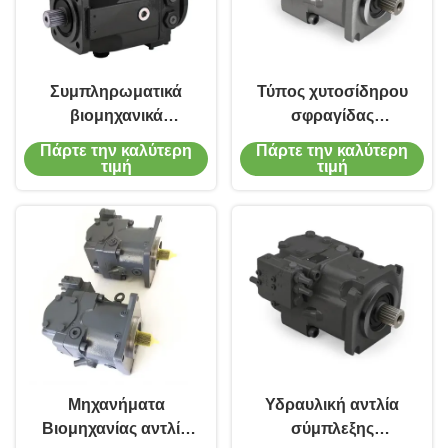
Συμπληρωματικά
Τύπος χυτοσίδηρου
βιομηχανικά
σφραγίδας
μηχανήματα A4VSG
μεταβλητής αξονικής
Πάρτε την καλύτερη
Πάρτε την καλύτερη
αντλία έμβολο
αντλίας έμβολος
τιμή
τιμή
χυτοσίδηρο
χαμηλός θόρυβος για
υδραυλική άξονα
βιομηχανικά
αντλία έμβολο
μηχανήματα
Μηχανήματα
Υδραυλική αντλία
Βιομηχανίας αντλία
σύμπλεξης