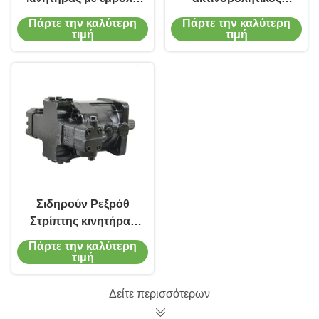
Rexroth A2FM για
εμβολοκινητήρας 400
Πάρτε την καλύτερη
Πάρτε την καλύτερη
εξοπλισμό
bar για βιομηχανικά
τιμή
τιμή
εξορυκτικών
μηχανήματα
εγκαταστάσεων
Σιδηρούν Ρεξρόθ
Στρίπτης κινητήρας
Bent Άξονας
Πάρτε την καλύτερη
κατασκευή 450 Bar
τιμή
Max πίεση
Δείτε περισσότερων