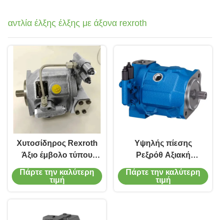
αντλία έλξης έλξης με άξονα rexroth
Χυτοσίδηρος Rexroth
Υψηλής πίεσης
Άξιο έμβολο τύπου
Ρεξρόθ Αξιακή
υδραυλική αντλία
έμβολο υδραυλική
Πάρτε την καλύτερη
Πάρτε την καλύτερη
45cc Δυνατότητα
αντλία 280bar Μοδική
τιμή
τιμή
ροής 280 bar
σχεδίαση