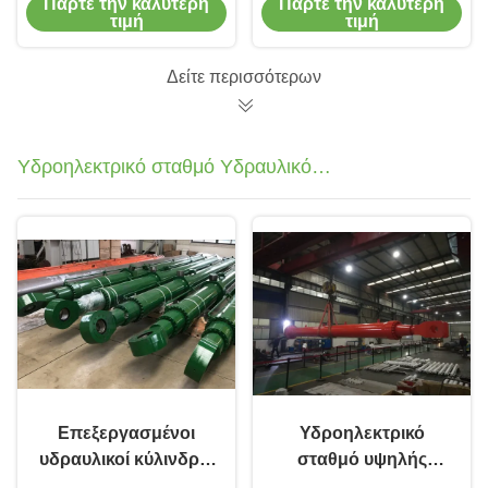
Πάρτε την καλύτερη
Πάρτε την καλύτερη
κινητά μηχανήματα
200cc για δασικές
τιμή
τιμή
μηχανές
Δείτε περισσότερων
Υδροηλεκτρικό σταθμό Υδραυλικός
κύλινδρος
Επεξεργασμένοι
Υδροηλεκτρικό
υδραυλικοί κύλινδροι
σταθμό υψηλής
300 mm χάλυβα
αντοχής υδραυλικός