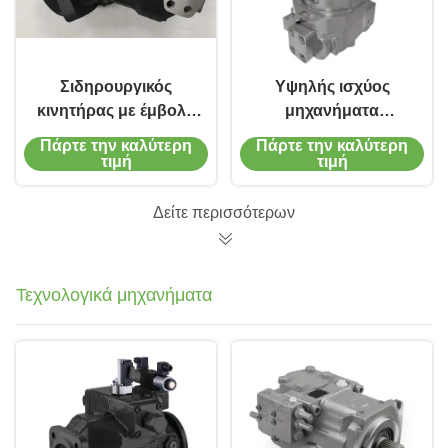
Σιδηρουργικός
Υψηλής ισχύος
κινητήρας με έμβολο
μηχανήματα
180cc 400 bar A2FM
κατασκευής
Πάρτε την καλύτερη
Πάρτε την καλύτερη
Υδραυλικός
κινητήρας έμβολο
τιμή
τιμή
κινητήρας για
A6VM 200cc/R
μηχανήματα
580L/Min ροή
Δείτε περισσότερων
κατασκευής
πετρελαίου
Τεχνολογικά μηχανήματα